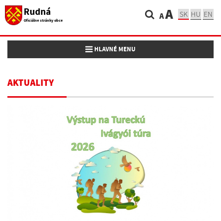
Rudná
A
SK
HU
EN
A
Oficiálne stránky obce
Toggle navigation
HLAVNÉ MENU
AKTUALITY