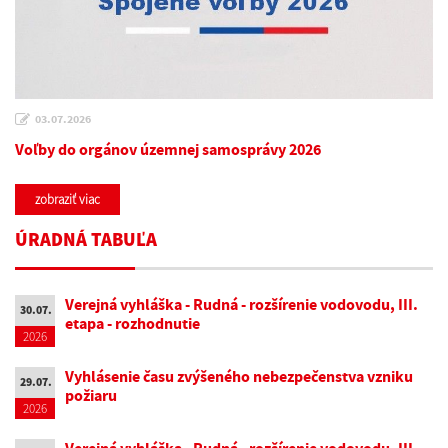
03.07.2026
Voľby do orgánov územnej samosprávy 2026
zobraziť viac
ÚRADNÁ TABUĽA
Verejná vyhláška - Rudná - rozšírenie vodovodu, III.
30.07.
etapa - rozhodnutie
2026
Vyhlásenie času zvýšeného nebezpečenstva vzniku
29.07.
požiaru
2026