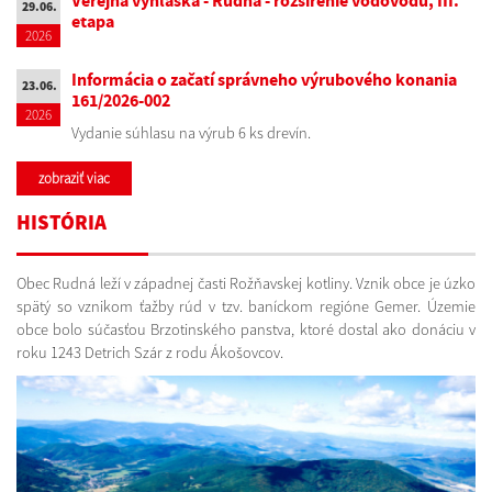
Verejná vyhláška - Rudná - rozšírenie vodovodu, III.
29.06.
etapa
2026
Informácia o začatí správneho výrubového konania
23.06.
161/2026-002
2026
Vydanie súhlasu na výrub 6 ks drevín.
zobraziť viac
HISTÓRIA
Obec Rudná leží v západnej časti Rožňavskej kotliny. Vznik obce je úzko
spätý so vznikom ťažby rúd v tzv. baníckom regióne Gemer. Územie
obce bolo súčasťou Brzotinského panstva, ktoré dostal ako donáciu v
roku 1243 Detrich Szár z rodu Ákošovcov.