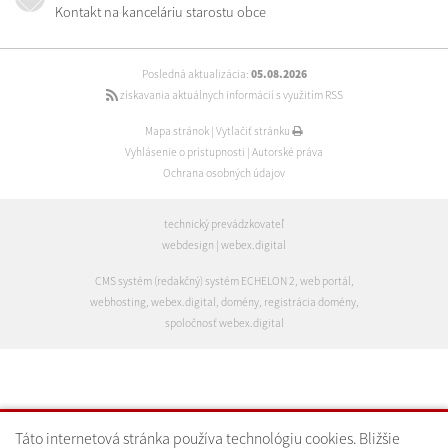
Kontakt na kanceláriu starostu obce
Posledná aktualizácia:
05.08.2026
získavania aktuálnych informácií s využitím RSS
Mapa stránok
|
Vytlačiť stránku
Vyhlásenie o prístupnosti
|
Autorské práva
Ochrana osobných údajov
technický prevádzkovateľ
webdesign
|
webex.digital
CMS systém (redakčný) systém ECHELON 2
,
web portál
,
webhosting
,
webex.digital
,
domény
,
registrácia domény
,
spoločnosť webex.digital
Táto internetová stránka používa technológiu cookies. Bližšie