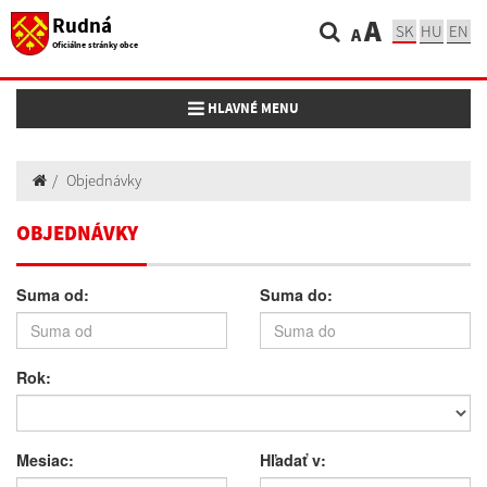
Rudná
A
SK
HU
EN
A
Oficiálne stránky obce
Toggle navigation
HLAVNÉ MENU
Objednávky
OBJEDNÁVKY
Suma od:
Suma do:
Rok:
Mesiac:
Hľadať v: