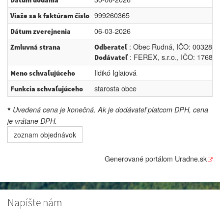
Dátum dodania
999260365
Viaže sa k faktúram čislo
06-03-2026
Dátum zverejnenia
: Obec Rudná, IČO: 0032877
Zmluvná strana
Odberateľ
: FEREX, s.r.o., IČO: 176822
Dodávateľ
Ildikó Iglaiová
Meno schvaľujúceho
starosta obce
Funkcia schvaľujúceho
Uvedená cena je konečná. Ak je dodávateľ platcom DPH, cena
*
je vrátane DPH.
zoznam objednávok
Generované portálom
Uradne.sk
Napíšte nám