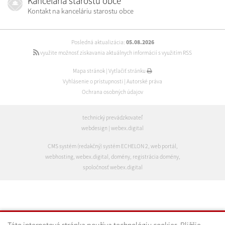
Kancelária starostu obce
Kontakt na kanceláriu starostu obce
Posledná aktualizácia:
05.08.2026
využite možnosť získavania aktuálnych informácií s využitím RSS
Mapa stránok
|
Vytlačiť stránku
Vyhlásenie o prístupnosti
|
Autorské práva
Ochrana osobných údajov
technický prevádzkovateľ
webdesign
|
webex.digital
CMS systém (redakčný) systém ECHELON 2
,
web portál
,
webhosting
,
webex.digital
,
domény
,
registrácia domény
,
spoločnosť webex.digital