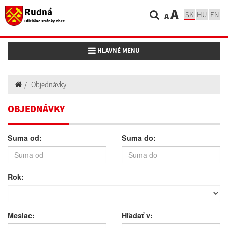
Rudná
A
SK
HU
EN
A
Oficiálne stránky obce
Toggle navigation
HLAVNÉ MENU
Objednávky
OBJEDNÁVKY
Suma od:
Suma do:
Rok:
Mesiac:
Hľadať v: