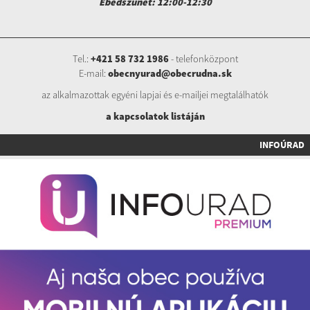
Ebédszünet: 12:00-12:30
Tel.:
+421 58 732 1986
- telefonközpont
E-mail:
obecnyurad@obecrudna.sk
az alkalmazottak egyéni lapjai és e-mailjei megtalálhatók
a kapcsolatok listáj
án
INFOÚRAD