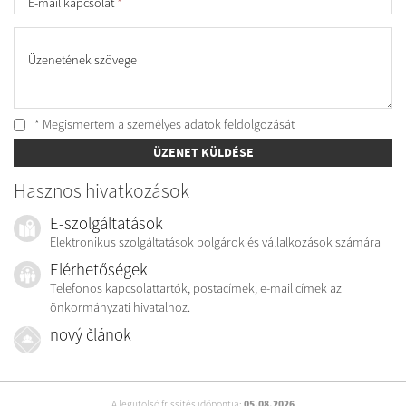
E-mail kapcsolat
*
Üzenetének szövege
* Megismertem a személyes
adatok feldolgozását
ÜZENET KÜLDÉSE
Hasznos hivatkozások
E-szolgáltatások
Elektronikus szolgáltatások polgárok és vállalkozások számára
Elérhetőségek
Telefonos kapcsolattartók, postacímek, e-mail címek az
önkormányzati hivatalhoz.
nový článok
A legutolsó frissítés időpontja:
05.08.2026