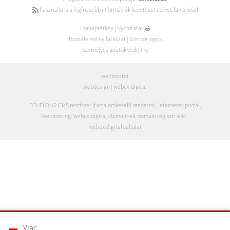
használja ki a legfrissebb információk követését az RSS funkcióval
Honlaptérkép
|
Nyomtatás
Hozzáférési nyilatkozat
|
Szerzői jogok
Személyes adatok védelme
webmester
webdesign
|
webex.digital
ECHELON 2 CMS rendszer (tartalomkezelő rendszer)
,
internetes portál
,
webhosting
,
webex.digital
,
domain-ek
,
domain regisztráció
,
webex.digital vállalat
Viac