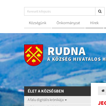
Községünk
Önkormányzat
Hírek
RUDNA
A KÖZSÉG HIVATALOS 
ÉLET A KÖZSÉGBEN
A falu digitális krónikája
JE