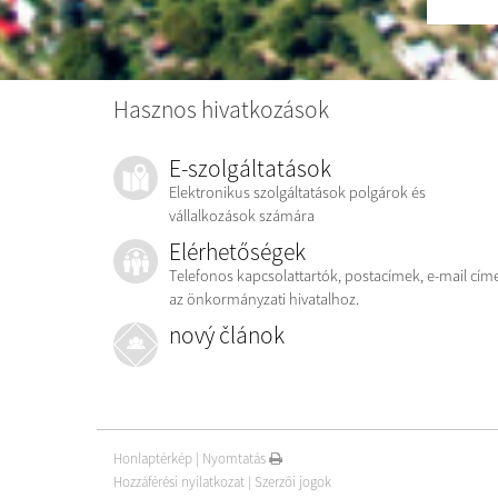
Hasznos hivatkozások
E-szolgáltatások
Elektronikus szolgáltatások polgárok és
vállalkozások számára
Elérhetőségek
Telefonos kapcsolattartók, postacímek, e-mail cím
az önkormányzati hivatalhoz.
nový článok
Honlaptérkép
|
Nyomtatás
Hozzáférési nyilatkozat
|
Szerzői jogok