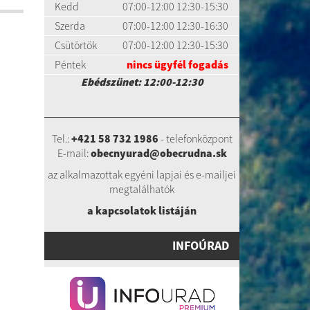
Kedd
07:00-12:00 12:30-15:30
Szerda
07:00-12:00 12:30-16:30
Csütörtök
07:00-12:00 12:30-15:30
Péntek
nincs ügyfél fogadás
Ebédszünet: 12:00-12:30
Tel.:
+421 58 732 1986
- telefonközpont
E-mail:
obecnyurad@obecrudna.sk
az alkalmazottak egyéni lapjai és e-mailjei
megtalálhatók
a kapcsolatok listáj
án
INFOÚRAD