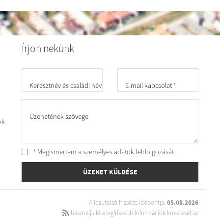
Írjon nekünk
Keresztnév és családi név
*
E-mail kapcsolat
*
Üzenetének szövege
ek
* Megismertem a személyes
adatok feldolgozását
ÜZENET KÜLDÉSE
A legutolsó frissítés időpontja:
05.08.2026
használja ki a legfrissebb információk követését az