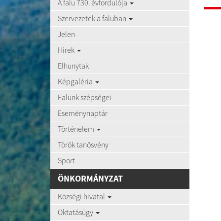
A falu 730. évfordulója
Szervezetek a faluban
Jelen
Hírek
Elhunytak
Képgaléria
Falunk szépségei
Eseménynaptár
Történelem
Török tanösvény
Sport
ÖNKORMÁNYZAT
Községi hivatal
Oktatásügy