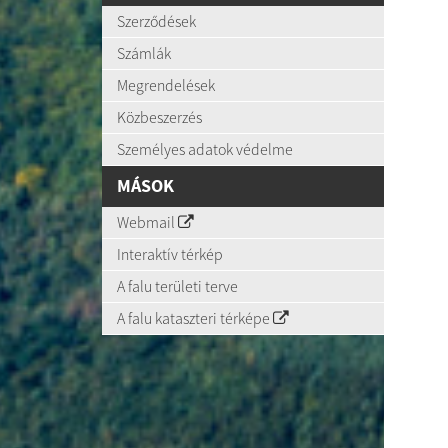
Szerződések
Számlák
Megrendelések
Közbeszerzés
Személyes adatok védelme
MÁSOK
Webmail
Interaktív térkép
A falu területi terve
A falu kataszteri térképe