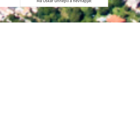
Ma Oskár ünnepli a névnapját