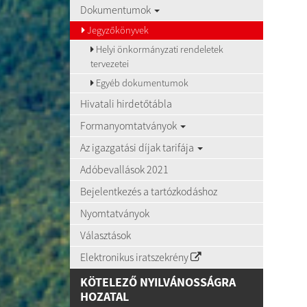
Dokumentumok
Jegyzőkönyvek
Helyi önkormányzati rendeletek
tervezetei
Egyéb dokumentumok
Hivatali hirdetőtábla
Formanyomtatványok
Az igazgatási díjak tarifája
Adóbevallások 2021
Bejelentkezés a tartózkodáshoz
Nyomtatványok
Választások
Elektronikus iratszekrény
KÖTELEZŐ NYILVÁNOSSÁGRA
HOZATAL