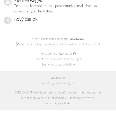
Elérhetőségek
Telefonos kapcsolattartók, postacímek, e-mail címek az
önkormányzati hivatalhoz.
nový článok
A legutolsó frissítés időpontja:
05.08.2026
használja ki a legfrissebb információk követését az RSS funkcióval
Honlaptérkép
|
Nyomtatás
Hozzáférési nyilatkozat
|
Szerzői jogok
Személyes adatok védelme
webmester
webdesign
|
webex.digital
ECHELON 2 CMS rendszer (tartalomkezelő rendszer)
,
internetes portál
,
webhosting
,
webex.digital
,
domain-ek
,
domain regisztráció
,
webex.digital vállalat