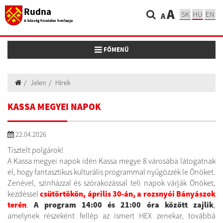
Rudna
A
SK
HU
EN
A
A község hivatalos honlapja
Toggle navigation
FŐMENÜ
Jelen
Hírek
KASSA MEGYEI NAPOK
22.04.2026
Tisztelt polgárok!
A Kassa megyei napok idén Kassa megye 8 városába látogatnak
el, hogy fantasztikus kulturális programmal nyűgözzék le Önöket.
Zenével, színházzal és szórakozással teli napok várják Önöket,
kezdéssel
csütörtökön, április 30-án, a rozsnyói Bányászok
terén
.
A program 14:00 és 21:00 óra között zajlik
,
amelynek részeként fellép az ismert HEX zenekar, továbbá