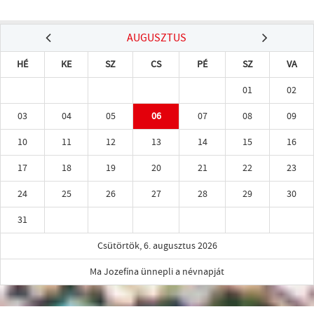
AUGUSZTUS
HÉ
KE
SZ
CS
PÉ
SZ
VA
01
02
03
04
05
06
07
08
09
10
11
12
13
14
15
16
17
18
19
20
21
22
23
24
25
26
27
28
29
30
31
Csütörtök, 6. augusztus 2026
Ma Jozefína ünnepli a névnapját