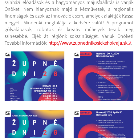
színházi előadások és a hagyományos májusfaállítás is várják
Önöket. Nem hiányoznak majd a kézművesek, a regionális
finomságok és azok az innovációk sem, amelyek alakítják Kassa
megyét. Mindenki megtalálja a kedvére valót! A programot
gólyalábasok, robotok és kreatív műhelyek teszik még
színesebbé. Éljék át régiónk sokszínűségét. Várjuk Önöket!
További információk:
http://www.zupnednikosickehokraja.sk
.