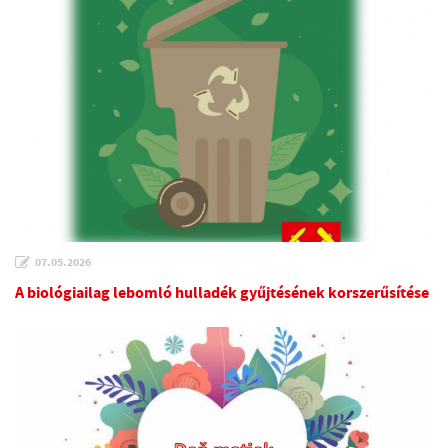
07.05.2026
A biológiailag lebomló hulladék gyűjtésének korszerűsítése