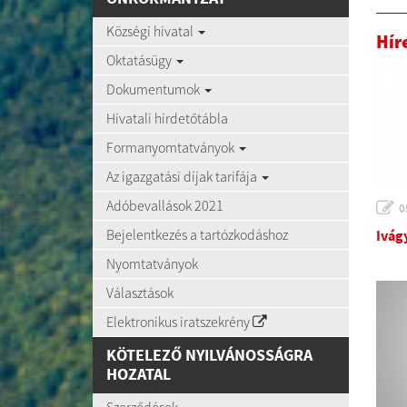
Községi hivatal
Híre
Oktatásügy
Dokumentumok
Hivatali hirdetőtábla
Formanyomtatványok
Az igazgatási díjak tarifája
Adóbevallások 2021
0
Bejelentkezés a tartózkodáshoz
Ivágy
Nyomtatványok
Választások
Elektronikus iratszekrény
KÖTELEZŐ NYILVÁNOSSÁGRA
HOZATAL