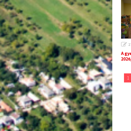
2
A gy
2026
1