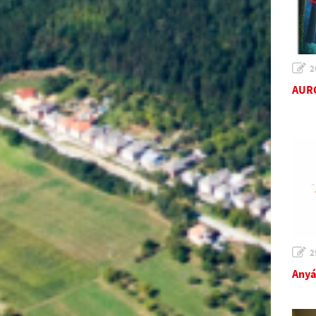
2
AURO
2
Anyá