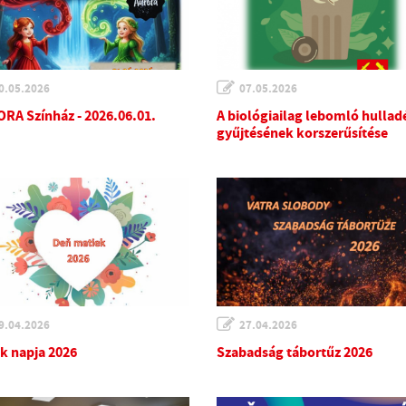
0.05.2026
07.05.2026
RA Színház - 2026.06.01.
A biológiailag lebomló hullad
gyűjtésének korszerűsítése
9.04.2026
27.04.2026
k napja 2026
Szabadság tábortűz 2026