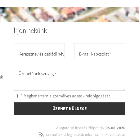
Írjon nekünk
Keresztnév és családi név
*
E-mail kapcsolat
*
Üzenetének szövege
ek
* Megismertem a személyes
adatok feldolgozását
ÜZENET KÜLDÉSE
A legutolsó frissítés időpontja:
05.08.2026
használja ki a legfrissebb információk követését az