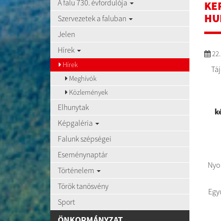
A falu 730. évfordulója
KE
HU
Szervezetek a faluban
Jelen
Hírek
22.
Hírek
Táj
Meghívók
Közlemények
Elhunytak
k
Képgaléria
Falunk szépségei
Eseménynaptár
Nyo
Történelem
Török tanösvény
Egyú
Sport
ÖNKORMÁNYZAT