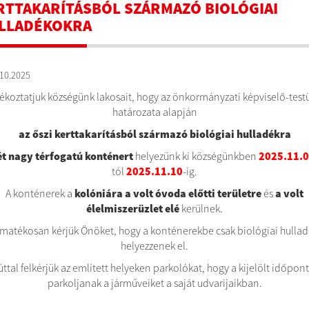
RTTAKARÍTÁSBÓL SZÁRMAZÓ BIOLÓGIAI
LLADÉKOKRA
10.2025
ékoztatjuk községünk lakosait, hogy az önkormányzati képviselő-test
határozata alapján
az őszi kerttakarításból származó biológiai hulladékra
ét nagy térfogatú konténert
helyezünk ki községünkben
2025.11.
tól
2025.11.10
-ig.
A konténerek a
kolóniára a volt óvoda előtti területre
és
a volt
élelmiszerüzlet elé
kerülnek.
matékosan kérjük Önöket, hogy a konténerekbe csak biológiai hullad
helyezzenek el.
ttal felkérjük az említett helyeken parkolókat, hogy a kijelölt időpo
parkoljanak a járműveiket a saját udvarijaikban.