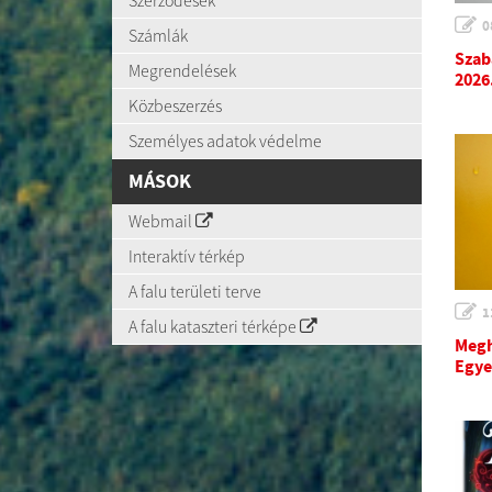
Szerződések
0
Számlák
Szab
Megrendelések
2026
Közbeszerzés
Személyes adatok védelme
MÁSOK
Webmail
Interaktív térkép
A falu területi terve
1
A falu kataszteri térképe
Megh
Egye