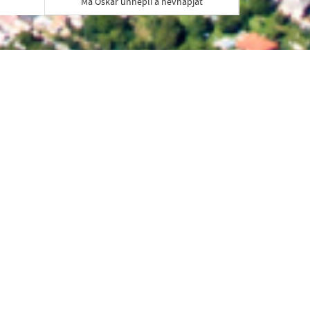
Ma Oskár ünnepli a névnapját