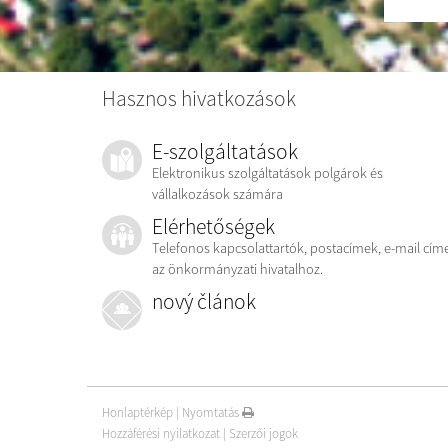
Hasznos hivatkozások
E-szolgáltatások
Elektronikus szolgáltatások polgárok és
vállalkozások számára
Elérhetőségek
Telefonos kapcsolattartók, postacímek, e-mail cím
az önkormányzati hivatalhoz.
nový článok
Honlaptérkép
|
Nyomtatás
Hozzáférési nyilatkozat
|
Szerzői jogok