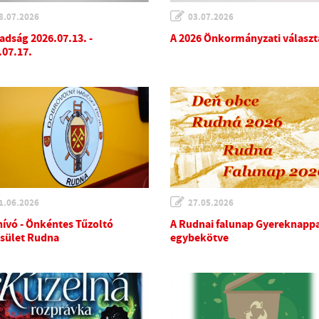
8.07.2026
03.07.2026
adság 2026.07.13. -
A 2026 Önkormányzati válasz
.07.17.
1.06.2026
27.05.2026
ívó - Önkéntes Tűzoltó
A Rudnai falunap Gyereknapp
sület Rudna
egybekötve