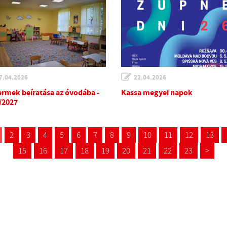
7.04.2026
22.04.2026
ermek beíratása az óvodába -
Kassa megyei napok
/2027
2
3
4
5
6
7
8
9
10
11
12
13
15
16
17
18
19
20
21
22
23
>