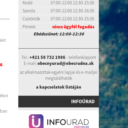
Kedd
07:00-12:00 12:30-15:30
Szerda
07:00-12:00 12:30-16:30
Csütörtök
07:00-12:00 12:30-15:30
Péntek
nincs ügyfél fogadás
Ebédszünet: 12:00-12:30
ület
Tel.:
+421 58 732 1986
- telefonközpont
E-mail:
obecnyurad@obecrudna.sk
06
-
az alkalmazottak egyéni lapjai és e-mailjei
megtalálhatók
a kapcsolatok listáj
án
ékot
INFOÚRAD
ntban