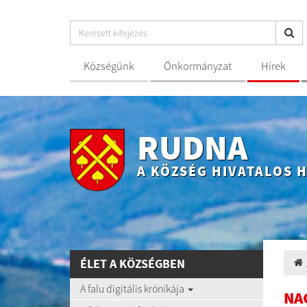
Községünk
Önkormányzat
Hírek
RUDNA
A KÖZSÉG HIVATALOS 
ÉLET A KÖZSÉGBEN
A falu digitális krónikája
NA