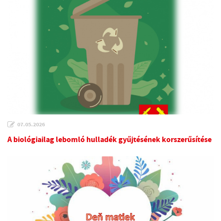
07.05.2026
A biológiailag lebomló hulladék gyűjtésének korszerűsítése