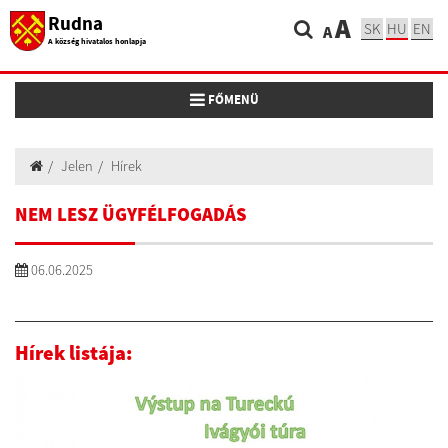
Rudna
A
SK
HU
EN
A
A község hivatalos honlapja
Toggle navigation
FŐMENÜ
Jelen
Hírek
NEM LESZ ÜGYFÉLFOGADÁS
06.06.2025
Hírek listája: