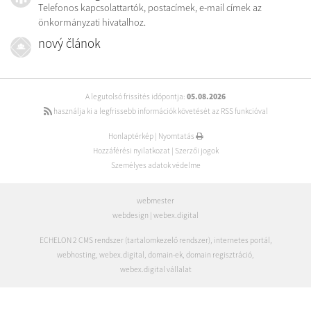
Telefonos kapcsolattartók, postacímek, e-mail címek az
önkormányzati hivatalhoz.
nový článok
A legutolsó frissítés időpontja:
05.08.2026
használja ki a legfrissebb információk követését az RSS funkcióval
Honlaptérkép
|
Nyomtatás
Hozzáférési nyilatkozat
|
Szerzői jogok
Személyes adatok védelme
webmester
webdesign
|
webex.digital
ECHELON 2 CMS rendszer (tartalomkezelő rendszer)
,
internetes portál
,
webhosting
,
webex.digital
,
domain-ek
,
domain regisztráció
,
webex.digital vállalat