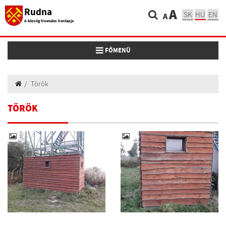
Rudna
A
SK
HU
EN
A
A község hivatalos honlapja
Toggle navigation
FŐMENÜ
Török
TÖRÖK