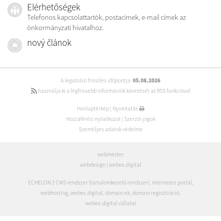
Elérhetőségek
Telefonos kapcsolattartók, postacímek, e-mail címek az
önkormányzati hivatalhoz.
nový článok
A legutolsó frissítés időpontja:
05.08.2026
használja ki a legfrissebb információk követését az RSS funkcióval
Honlaptérkép
|
Nyomtatás
Hozzáférési nyilatkozat
|
Szerzői jogok
Személyes adatok védelme
webmester
webdesign
|
webex.digital
ECHELON 2 CMS rendszer (tartalomkezelő rendszer)
,
internetes portál
,
webhosting
,
webex.digital
,
domain-ek
,
domain regisztráció
,
webex.digital vállalat