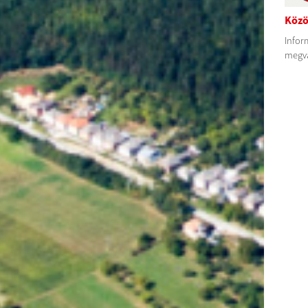
Közö
Inform
megvá