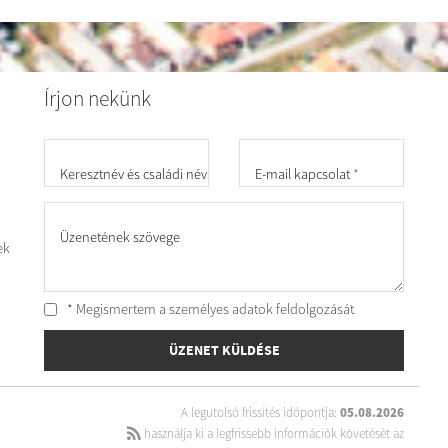
Írjon nekünk
Keresztnév és családi név
*
E-mail kapcsolat
*
Üzenetének szövege
ek
* Megismertem a személyes
adatok feldolgozását
ÜZENET KÜLDÉSE
A legutolsó frissítés időpontja:
05.08.2026
használja ki a legfrissebb információk követését az