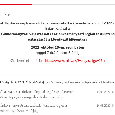
09.2019
ák Köztársaság Nemzeti Tanácsának elnöke kijelentette
a 209 / 2022 
határozatával a
az önkormányzati választások és az önkormányzati régiók testületéne
válásztását a következő időpontra :
2022. október 29-én, szombaton
reggel 7 órától este 8 óráig.
Közelebbi információk:
https://www.minv.sk/?volby-selfgov22
község, 14. 6. 2022, Roland Ondrej -
az önkormányzat internetes honlapjának adminisztrátora
Választások az önkormányzati régiók testületébe -
14.06.2022
| 0
Választójog és a megválasztáshoz való jog
Önkormányzati választások - Választójog és a
14.06.2022
| 0
megválasztáshoz való jog