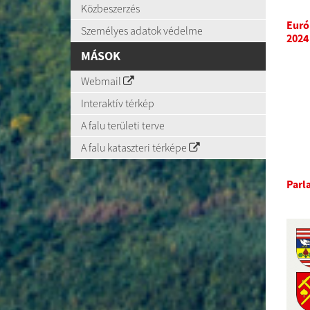
Közbeszerzés
Euró
Személyes adatok védelme
2024
MÁSOK
Webmail
Interaktív térkép
A falu területi terve
A falu kataszteri térképe
Parl