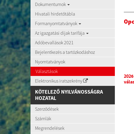
Dokumentumok
Hivatali hirdetőtábla
Opc
Formanyomtatványok
Az igazgatási díjak tarifája
Adóbevallások 2021
Bejelentkezés a tartózkodáshoz
Nyomtatványok
Választások
2026
Elektronikus iratszekrény
vála
KÖTELEZŐ NYILVÁNOSSÁGRA
HOZATAL
Szerződések
Számlák
Megrendelések