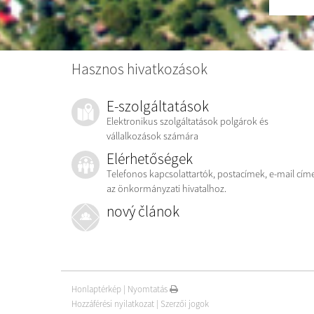
Hasznos hivatkozások
E-szolgáltatások
Elektronikus szolgáltatások polgárok és
vállalkozások számára
Elérhetőségek
Telefonos kapcsolattartók, postacímek, e-mail cím
az önkormányzati hivatalhoz.
nový článok
Honlaptérkép
|
Nyomtatás
Hozzáférési nyilatkozat
|
Szerzői jogok