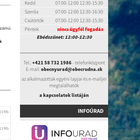
Kedd
07:00-12:00 12:30-15:30
Szerda
07:00-12:00 12:30-16:30
Csütörtök
07:00-12:00 12:30-15:30
számú
Péntek
nincs ügyfél fogadás
Ebédszünet: 12:00-12:30
k
Tel.:
+421 58 732 1986
- telefonközpont
E-mail:
obecnyurad@obecrudna.sk
az alkalmazottak egyéni lapjai és e-mailjei
megtalálhatók
a kapcsolatok listáj
án
INFOÚRAD
.13 Mb
.13 Mb