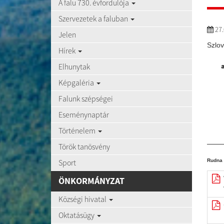
A falu 730. évfordulója
Szervezetek a faluban
27.
Jelen
Szlov
Hírek
Elhunytak
Képgaléria
Falunk szépségei
Eseménynaptár
Történelem
Török tanösvény
Sport
Rudna 
ÖNKORMÁNYZAT
Községi hivatal
Oktatásügy