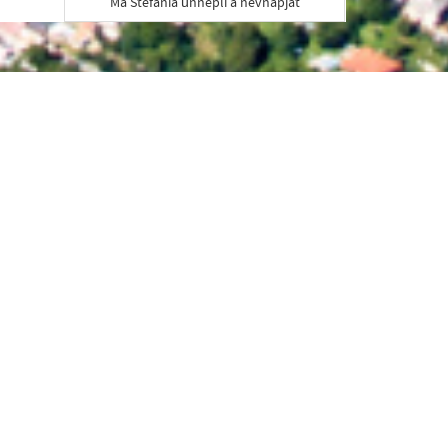
Ma Štefánia ünnepli a névnapját