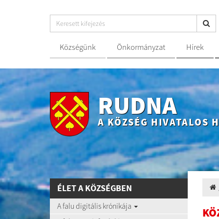
Községünk
Önkormányzat
Hírek
RUDNA
A KÖZSÉG HIVATALOS 
ÉLET A KÖZSÉGBEN
A falu digitális krónikája
KÖ