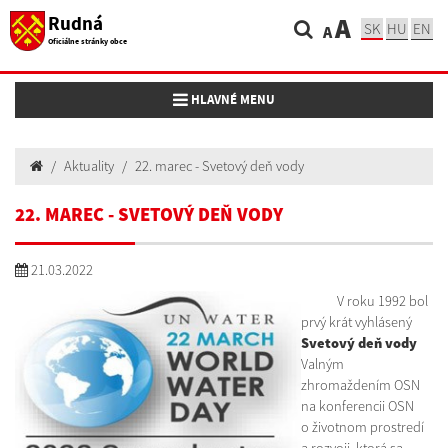
Rudná
A
SK
HU
EN
A
Oficiálne stránky obce
Toggle navigation
HLAVNÉ MENU
Aktuality
22. marec - Svetový deň vody
22. MAREC - SVETOVÝ DEŇ VODY
21.03.2022
V roku 1992 bol
prvý krát vyhlásený
Svetový deň vody
Valným
zhromaždením OSN
na konferencii OSN
o životnom prostredí