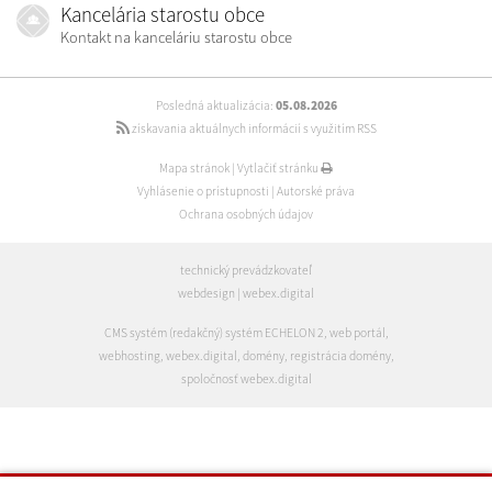
Kancelária starostu obce
Kontakt na kanceláriu starostu obce
Posledná aktualizácia:
05.08.2026
získavania aktuálnych informácií s využitím RSS
Mapa stránok
|
Vytlačiť stránku
Vyhlásenie o prístupnosti
|
Autorské práva
Ochrana osobných údajov
technický prevádzkovateľ
webdesign
|
webex.digital
CMS systém (redakčný) systém ECHELON 2
,
web portál
,
webhosting
,
webex.digital
,
domény
,
registrácia domény
,
spoločnosť webex.digital