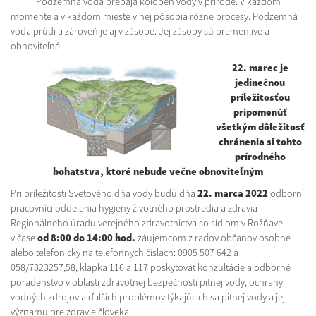
Podzemná voda prepája kolobeh vody v prírode. V každom
momente a v každom mieste v nej pôsobia rôzne procesy. Podzemná
voda prúdi a zároveň je aj v zásobe. Jej zásoby sú premenlivé a
obnoviteľné.
22. marec je
jedinečnou
príležitosťou
pripomenúť
všetkým dôležitosť
chránenia si tohto
prírodného
bohatstva, ktoré nebude večne obnoviteľným
Pri príležitosti Svetového dňa vody budú dňa
22. marca 2022
odborní
pracovníci oddelenia hygieny životného prostredia a zdravia
Regionálneho úradu verejného zdravotníctva so sídlom v Rožňave
v čase
od 8:00 do 14:00 hod.
záujemcom z radov občanov osobne
alebo telefonicky na telefónnych číslach: 0905 507 642 a
058/7323257,58, klapka 116 a 117 poskytovať konzultácie a odborné
poradenstvo v oblasti zdravotnej bezpečnosti pitnej vody, ochrany
vodných zdrojov a ďalších problémov týkajúcich sa pitnej vody a jej
významu pre zdravie človeka.