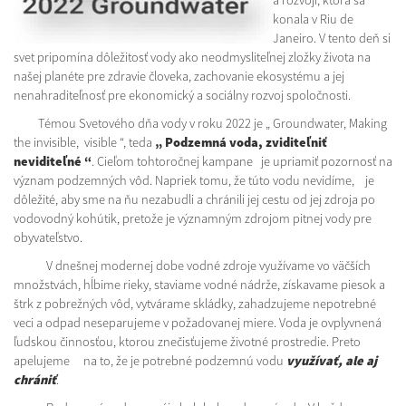
a rozvoji, ktorá sa
konala v Riu de
Janeiro. V tento deň si
svet pripomína dôležitosť vody ako neodmysliteľnej zložky života na
našej planéte pre zdravie človeka, zachovanie ekosystému a jej
nenahraditeľnosť pre ekonomický a sociálny rozvoj spoločnosti.
Témou Svetového dňa vody v roku 2022 je „ Groundwater, Making
the invisible, visible “, teda
„ Podzemná voda, zviditeľniť
neviditeľné “
. Cieľom tohtoročnej kampane je upriamiť pozornosť na
význam podzemných vôd. Napriek tomu, že túto vodu nevidíme, je
dôležité, aby sme na ňu nezabudli a chránili jej cestu od jej zdroja po
vodovodný kohútik, pretože je významným zdrojom pitnej vody pre
obyvateľstvo.
V dnešnej modernej dobe vodné zdroje využívame vo väčších
množstvách, hĺbime rieky, staviame vodné nádrže, získavame piesok a
štrk z pobrežných vôd, vytvárame skládky, zahadzujeme nepotrebné
veci a odpad neseparujeme v požadovanej miere. Voda je ovplyvnená
ľudskou činnosťou, ktorou znečisťujeme životné prostredie. Preto
apelujeme na to, že je potrebné podzemnú vodu
využívať, ale aj
chrániť
.