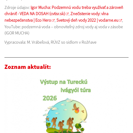
Zdroje údajov:
Igor Mucha: Podzemnú vodu treba využívať a zároveň
chrániť - VEDA NA DOSAH (cvtisr.sk)
,
Znečistenie vody: vlna
nebezpečenstva | Eco Hero
,
Svetový deň vody 2022 | vodarne.eu
,
YouTube: podzemná voda – obnoviteľný zdroj vody aj voda v zásobe
(IGOR MUCHA)
Vypracovala: M. Vrábeľová, RÚVZ so sídlom v Rožňave
Zoznam aktualít: