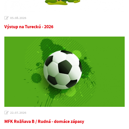
05.08.2026
Výstup na Tureckú - 2026
22.07.2026
MFK Rožňava B / Rudná - domáce zápasy