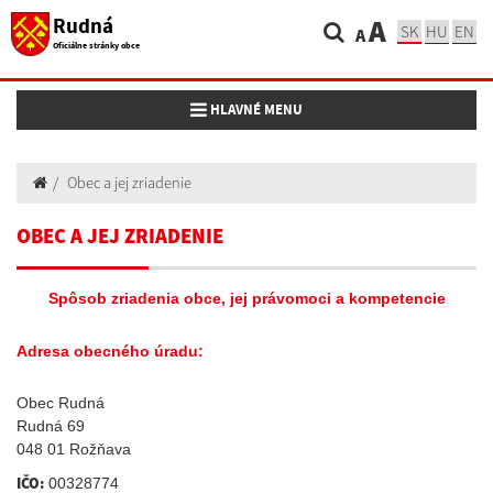
Rudná
A
SK
HU
EN
A
Oficiálne stránky obce
Toggle navigation
HLAVNÉ MENU
Obec a jej zriadenie
OBEC A JEJ ZRIADENIE
Spôsob zriadenia obce, jej právomoci a kompetencie
Adresa obecného úradu:
Obec Rudná
Rudná 69
048 01 Rožňava
IČO:
00328774