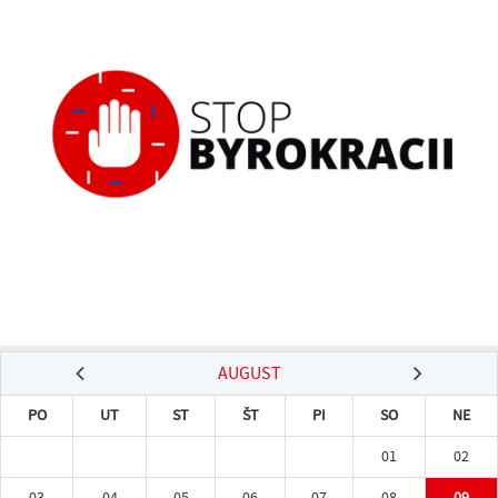
AUGUST
PO
UT
ST
ŠT
PI
SO
NE
01
02
03
04
05
06
07
08
09