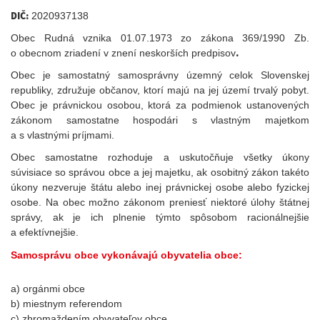
DIČ:
2020937138
Obec Rudná vznika 01.07.1973 zo zákona 369/1990 Zb.
.
o obecnom zriadení v znení neskorších predpisov
Obec je samostatný samosprávny územný celok Slovenskej
republiky, združuje občanov, ktorí majú na jej území trvalý pobyt.
Obec je právnickou osobou, ktorá za podmienok ustanovených
zákonom samostatne hospodári s vlastným majetkom
a s vlastnými príjmami.
Obec samostatne rozhoduje a uskutočňuje všetky úkony
súvisiace so správou obce a jej majetku, ak osobitný zákon takéto
úkony nezveruje štátu alebo inej právnickej osobe alebo fyzickej
osobe. Na obec možno zákonom preniesť niektoré úlohy štátnej
správy, ak je ich plnenie týmto spôsobom racionálnejšie
a efektívnejšie.
Samosprávu obce vykonávajú obyvatelia obce:
a) orgánmi obce
b) miestnym referendom
c) zhromaždením obyvateľov obce