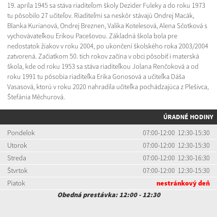
19. apríla 1945 sa stáva riaditeľom školy Dezider Fuleky a do roku 1973
tu pôsobilo 27 učiteľov. Riaditeľmi sa neskôr stávajú Ondrej Macák,
Blanka Kurianová, Ondrej Breznen, Valika Kotelesová, Alena Sčotková s
vychovávateľkou Erikou Pacešovou. Základná škola bola pre
nedostatok žiakov v roku 2004, po ukončení školského roka 2003/2004
zatvorená. Začiatkom 50. tich rokov začína v obci pôsobiť i materská
škola, kde od roku 1953 sa stáva riaditeľkou Jolana Renčoková a od
roku 1991 tu pôsobia riaditeľka Erika Gonosová a učiteľka Dáša
Vasasová, ktorú v roku 2020 nahradila učiteľka pochádzajúca z Plešivca,
Štefánia Měchurová.
ÚRADNÉ HODINY
Pondelok
07:00-12:00 12:30-15:30
Utorok
07:00-12:00 12:30-15:30
Streda
07:00-12:00 12:30-16:30
Štvrtok
07:00-12:00 12:30-15:30
Piatok
nestránkový deň
Obedná prestávka: 12:00 - 12:30