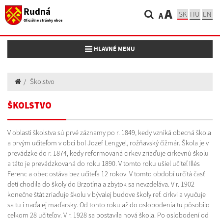
Rudná
A
SK
HU
EN
A
Oficiálne stránky obce
Toggle navigation
HLAVNÉ MENU
Školstvo
ŠKOLSTVO
V oblasti školstva sú prvé záznamy po r. 1849, kedy vzniká obecná škola
a prvým učiteľom v obci bol Jozef Lengyel, rožňavský čižmár. Škola je v
prevádzke do r. 1874, kedy reformovaná cirkev zriaďuje cirkevnú školu
a táto je prevádzkovaná do roku 1890. V tomto roku ušiel učiteľ Illés
Ferenc a obec ostáva bez učiteľa 12 rokov. V tomto období určitá časť
detí chodila do školy do Brzotína a zbytok sa nevzdeláva. V r. 1902
konečne štát zriaďuje školu v bývalej budove školy ref. cirkvi a vyučuje
sa tu i naďalej maďarsky. Od tohto roku až do oslobodenia tu pôsobilo
celkom 28 učiteľov. V r. 1928 sa postavila nová škola. Po oslobodení od