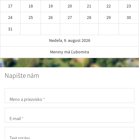
17
18
19
20
21
22
23
24
25
26
27
28
29
30
31
Nedeľa, 9. august 2026
Meniny má Ľubomíra
Napíšte nám
Meno a priezvisko
*
E-mail
*
Text správy