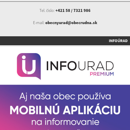
Tel. číslo:
+421 58 / 7321 986
E-mail:
obecnyurad@obecrudna.sk
INFOÚRAD