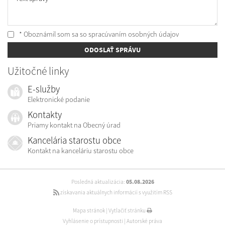
* Oboznámil som sa so
spracúvaním osobných údajov
ODOSLAŤ SPRÁVU
Užitočné linky
E-služby
Elektronické podanie
Kontakty
Priamy kontakt na Obecný úrad
Kancelária starostu obce
Kontakt na kanceláriu starostu obce
Posledná aktualizácia:
05.08.2026
získavania aktuálnych informácií s využitím RSS
Mapa stránok
|
Vytlačiť stránku
Vyhlásenie o prístupnosti
|
Autorské práva