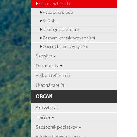
Sekretariát úradu
Podateľňa úradu
Knižnica
Demografické údaje
Zoznam kontaktných spojení
Obecný kamerový systém
Školstvo
Dokumenty
Voľby a referendá
Úradná tabuľa
OBČAN
Ako vybaviť
Tlačivá
Sadzobník poplatkov
Administratívne úkony