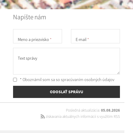
Napíšte nám
Meno a priezvisko
*
E-mail
*
Text správy
* Oboznámil som sa so
spracúvaním osobných údajov
ODOSLAŤ SPRÁVU
Posledná aktualizácia:
05.08.2026
získavania aktuálnych informácií s využitím RSS