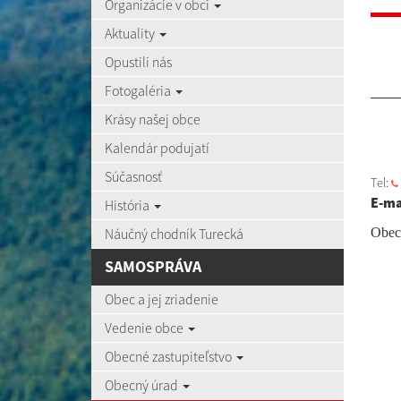
Organizácie v obci
Aktuality
Opustili nás
Fotogaléria
Krásy našej obce
Kalendár podujatí
Súčasnosť
Tel:
E-ma
História
Náučný chodník Turecká
Obec
SAMOSPRÁVA
Obec a jej zriadenie
Vedenie obce
Obecné zastupiteľstvo
Obecný úrad