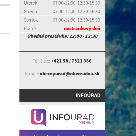
Utorok
07:00-12:00 12:30-15:30
Streda
07:00-12:00 12:30-16:30
Štvrtok
07:00-12:00 12:30-15:30
Piatok
nestránkový deň
Obedná prestávka: 12:00 - 12:30
Tel. číslo:
+421 58 / 7321 986
E-mail:
obecnyurad@obecrudna.sk
INFOÚRAD