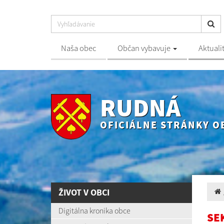
Naša obec
Občan vybavuje
Aktuali
RUDNÁ
OFICIÁLNE STRÁNKY O
ŽIVOT V OBCI
Digitálna kronika obce
SE