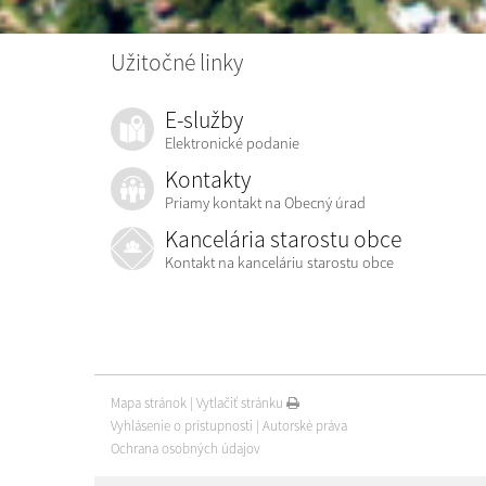
Užitočné linky
E-služby
Elektronické podanie
Kontakty
Priamy kontakt na Obecný úrad
Kancelária starostu obce
Kontakt na kanceláriu starostu obce
Mapa stránok
|
Vytlačiť stránku
Vyhlásenie o prístupnosti
|
Autorské práva
Ochrana osobných údajov