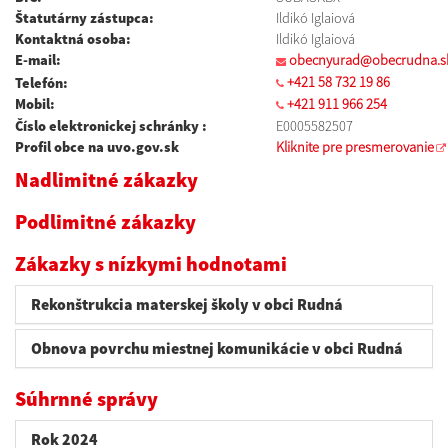
Štatutárny zástupca:
Ildikó Iglaiová
Kontaktná osoba:
Ildikó Iglaiová
E-mail:
obecnyurad@obecrudna.s
+421 58 732 19 86
Telefón:
Mobil:
+421 911 966 254
Číslo elektronickej schránky :
E0005582507
Profil obce na uvo.gov.sk
Kliknite pre presmerovanie
Nadlimitné zákazky
Podlimitné zákazky
Zákazky s nízkymi hodnotami
Rekonštrukcia materskej školy v obci Rudná
Obnova povrchu miestnej komunikácie v obci Rudná
Súhrnné správy
Rok 2024