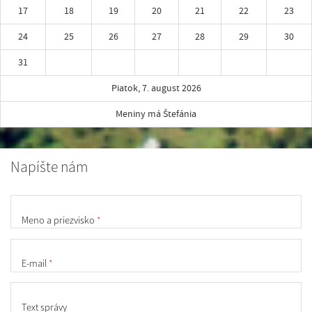
17
18
19
20
21
22
23
24
25
26
27
28
29
30
31
Piatok, 7. august 2026
Meniny má Štefánia
Napíšte nám
Meno a priezvisko
*
E-mail
*
Text správy