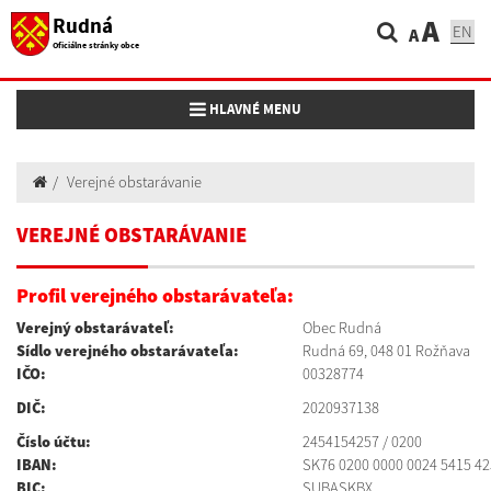
Rudná
A
EN
A
Oficiálne stránky obce
Toggle navigation
HLAVNÉ MENU
Verejné obstarávanie
VEREJNÉ OBSTARÁVANIE
Profil verejného obstarávateľa:
Verejný obstarávateľ:
Obec Rudná
Sídlo verejného obstarávateľa:
Rudná 69, 048 01 Rožňava
IČO:
00328774
DIČ:
2020937138
Číslo účtu:
2454154257 / 0200
IBAN:
SK76 0200 0000 0024 5415 4
BIC:
SUBASKBX