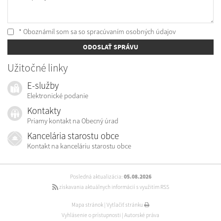
* Oboznámil som sa so
spracúvaním osobných údajov
ODOSLAŤ SPRÁVU
Užitočné linky
E-služby
Elektronické podanie
Kontakty
Priamy kontakt na Obecný úrad
Kancelária starostu obce
Kontakt na kanceláriu starostu obce
Posledná aktualizácia:
05.08.2026
získavania aktuálnych informácií s využitím RSS
Mapa stránok
|
Vytlačiť stránku
Vyhlásenie o prístupnosti
|
Autorské práva