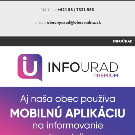
Tel. číslo:
+421 58 / 7321 986
E-mail:
obecnyurad@obecrudna.sk
INFOÚRAD