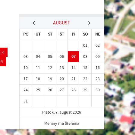
AUGUST
PO
UT
ST
ŠT
PI
SO
NE
01
02
14
03
04
05
06
07
08
09
26
10
11
12
13
14
15
16
17
18
19
20
21
22
23
24
25
26
27
28
29
30
31
Piatok, 7. august 2026
Meniny má Štefánia