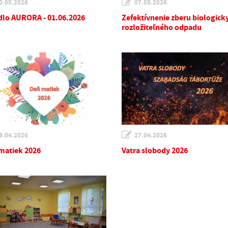
0.05.2026
07.05.2026
dlo AURORA - 01.06.2026
Zefektívnenie zberu biologick
rozložiteľného odpadu
9.04.2026
27.04.2026
matiek 2026
Vatra slobody 2026