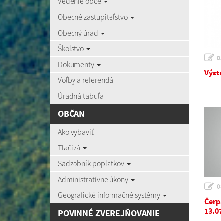
Vedenie obce
Obecné zastupiteľstvo
Obecný úrad
Školstvo
0
Dokumenty
Výst
Voľby a referendá
Úradná tabuľa
OBČAN
Ako vybaviť
Tlačivá
Sadzobník poplatkov
Administratívne úkony
0
Geografické informačné systémy
Čerp
13.0
POVINNÉ ZVEREJŇOVANIE