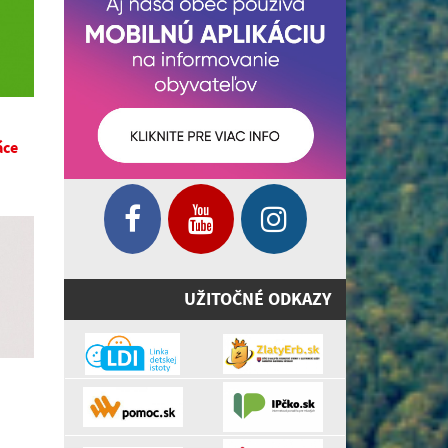
áce
UŽITOČNÉ ODKAZY