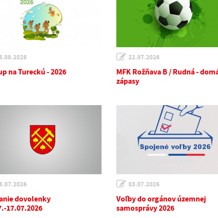
5.08.2026
22.07.2026
up na Tureckú - 2026
MFK Rožňava B / Rudná - dom
zápasy
8.07.2026
03.07.2026
anie dovolenky
Voľby do orgánov územnej
7.-17.07.2026
samosprávy 2026