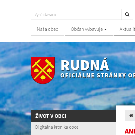
Naša obec
Občan vybavuje
Aktuali
RUDNÁ
OFICIÁLNE STRÁNKY O
ŽIVOT V OBCI
Digitálna kronika obce
AN