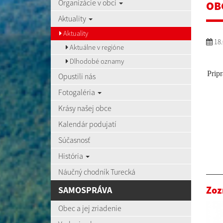
Organizácie v obci
OB
Aktuality
Aktuality
18.
Aktuálne v regióne
Dlhodobé oznamy
Pripr
Opustili nás
Fotogaléria
Krásy našej obce
Kalendár podujatí
Súčasnosť
História
Náučný chodník Turecká
Zoz
SAMOSPRÁVA
Obec a jej zriadenie