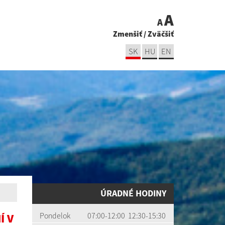
A
A
Zmenšiť
/
Zväčšiť
SK
HU
EN
ÚRADNÉ HODINY
Pondelok
07:00-12:00 12:30-15:30
Í V