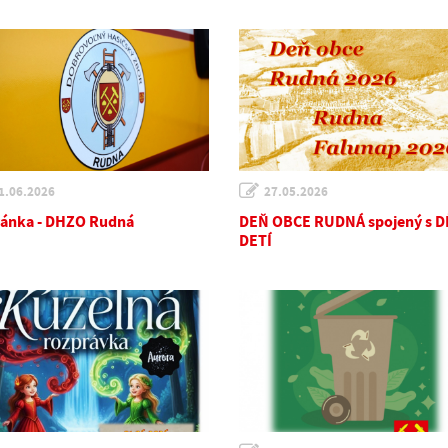
1.06.2026
27.05.2026
ánka - DHZO Rudná
DEŇ OBCE RUDNÁ spojený s 
DETÍ