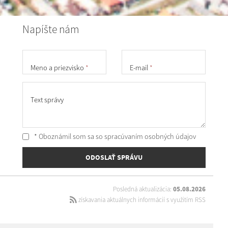
Napíšte nám
Meno a priezvisko
*
E-mail
*
Text správy
* Oboznámil som sa so
spracúvaním osobných údajov
ODOSLAŤ SPRÁVU
Posledná aktualizácia:
05.08.2026
získavania aktuálnych informácií s využitím RSS