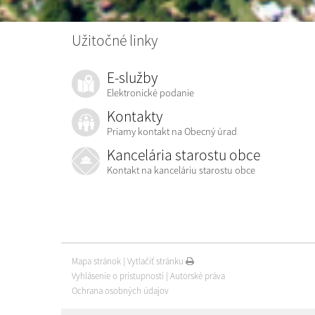
Užitočné linky
E-služby
Elektronické podanie
Kontakty
Priamy kontakt na Obecný úrad
Kancelária starostu obce
Kontakt na kanceláriu starostu obce
Mapa stránok
|
Vytlačiť stránku
Vyhlásenie o prístupnosti
|
Autorské práva
Ochrana osobných údajov