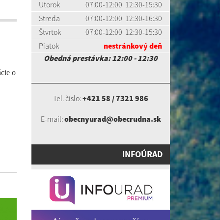
Utorok
07:00-12:00 12:30-15:30
Streda
07:00-12:00 12:30-16:30
Štvrtok
07:00-12:00 12:30-15:30
Piatok
nestránkový deň
Obedná prestávka: 12:00 - 12:30
ácie o
Tel. číslo:
+421 58 / 7321 986
E-mail:
obecnyurad@obecrudna.sk
INFOÚRAD