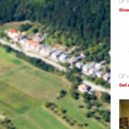
2
Diva
2
Deň 