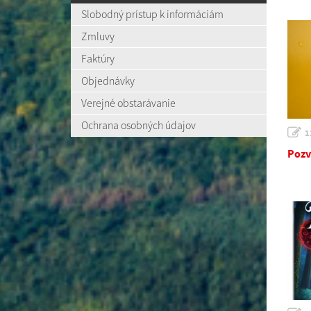
Slobodný prístup k informáciám
Zmluvy
Faktúry
Objednávky
Verejné obstarávanie
Ochrana osobných údajov
1
Pozv