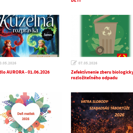
DETÍ
0.05.2026
07.05.2026
dlo AURORA - 01.06.2026
Zefektívnenie zberu biologick
rozložiteľného odpadu