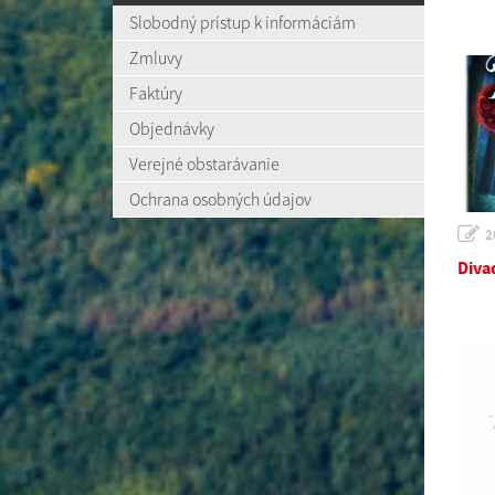
Slobodný prístup k informáciám
Zmluvy
Faktúry
Objednávky
Verejné obstarávanie
Ochrana osobných údajov
2
Diva