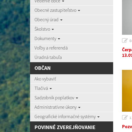
Vedenie obce
Obecné zastupiteľstvo
Obecný úrad
Školstvo
Dokumenty
0
Voľby a referendá
Čerp
13.0
Úradná tabuľa
OBČAN
Ako vybaviť
Tlačivá
Sadzobník poplatkov
Administratívne úkony
Geografické informačné systémy
1
Pozv
POVINNÉ ZVEREJŇOVANIE