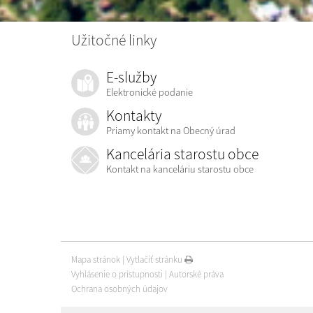
Užitočné linky
E-služby
Elektronické podanie
Kontakty
Priamy kontakt na Obecný úrad
Kancelária starostu obce
Kontakt na kanceláriu starostu obce
Mapa stránok
|
Vytlačiť stránku
Vyhlásenie o prístupnosti
|
Autorské práva
Ochrana osobných údajov