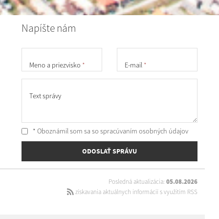
Napíšte nám
Meno a priezvisko
*
E-mail
*
Text správy
* Oboznámil som sa so
spracúvaním osobných údajov
ODOSLAŤ SPRÁVU
Posledná aktualizácia:
05.08.2026
získavania aktuálnych informácií s využitím RSS