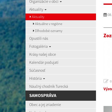
Organizácie v obci
Aktuality
08.
Aktuality
Aktuálne v regióne
Dlhodobé oznamy
Zoz
Opustili nás
Fotogaléria
Krásy našej obce
Kalendár podujatí
Súčasnosť
História
0
Náučný chodník Turecká
Výst
SAMOSPRÁVA
Obec a jej zriadenie