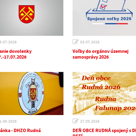
8.07.2026
03.07.2026
anie dovolenky
Voľby do orgánov územnej
7.-17.07.2026
samosprávy 2026
1.06.2026
27.05.2026
ánka - DHZO Rudná
DEŇ OBCE RUDNÁ spojený s 