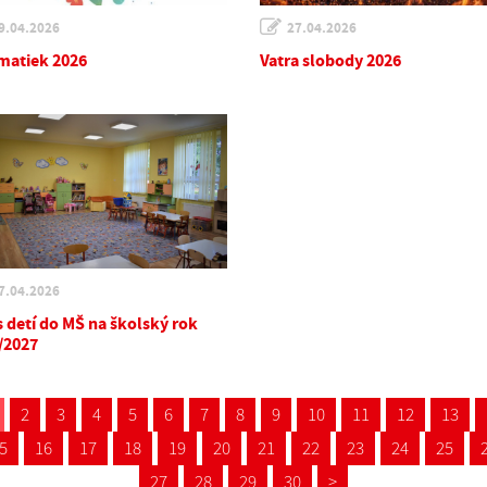
9.04.2026
27.04.2026
matiek 2026
Vatra slobody 2026
7.04.2026
s detí do MŠ na školský rok
/2027
2
3
4
5
6
7
8
9
10
11
12
13
5
16
17
18
19
20
21
22
23
24
25
27
28
29
30
>