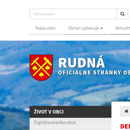
Naša obec
Občan vybavuje
Aktuali
RUDNÁ
OFICIÁLNE STRÁNKY O
ŽIVOT V OBCI
Digitálna kronika obce
DE