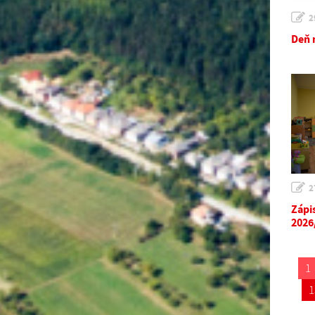
2
Deň 
2
Zápi
2026
1
1