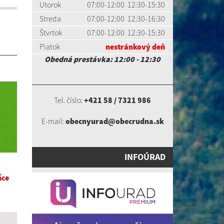
Utorok
07:00-12:00 12:30-15:30
Streda
07:00-12:00 12:30-16:30
Štvrtok
07:00-12:00 12:30-15:30
Piatok
nestránkový deň
Obedná prestávka: 12:00 - 12:30
Tel. číslo:
+421 58 / 7321 986
E-mail:
obecnyurad@obecrudna.sk
INFOÚRAD
áce