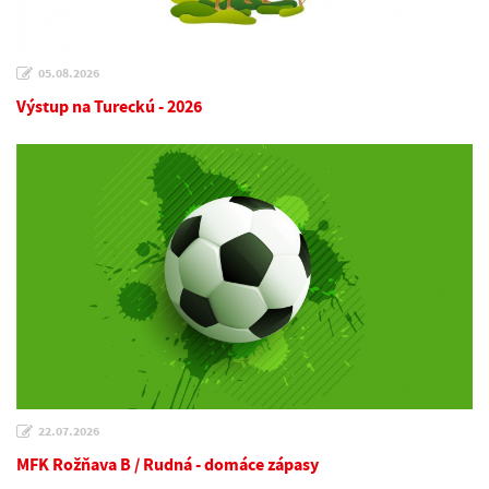
05.08.2026
Výstup na Tureckú - 2026
22.07.2026
MFK Rožňava B / Rudná - domáce zápasy