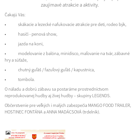
zaujímavé atrakcie a aktivity.
Čakajú Vás:
• skákacie a lezecké nafukovacie atrakcie pre deti, rodeo býk,
• hasiči - penová show,
• jazda na koni,
• modelovanie z balóna, minidisco, maľovanie na tvár, zábavné
hry a súťaže,
• chutný guľáš / fazuľový guľáš / kapustnica,
• tombola.
O náladu a dobrú zábavu sa postaráme prostredníctvom
reprodukovanej hudby aj živej hudby – skupiny LEGENDS.
Občerstvenie pre veľkých i malých zabezpečia MANGO FOOD TRAILER,
HOSTINEC FONTÁNA a ANNA MADÁCSOVÁ (trdelník).