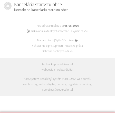
Kancelária starostu obce
Kontakt na kanceláriu starostu obce
Posledná aktualizácia:
05.08.2026
získavania aktuálnych informácií s využitím RSS
Mapa stránok
|
Vytlačiť stránku
Vyhlásenie o prístupnosti
|
Autorské práva
Ochrana osobných údajov
technický prevádzkovateľ
webdesign
|
webex.digital
CMS systém (redakčný) systém ECHELON 2
,
web portál
,
webhosting
,
webex.digital
,
domény
,
registrácia domény
,
spoločnosť webex.digital