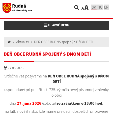
Rudná
A
SK
HU
EN
A
Oficiálne stránky obce
Toggle navigation
HLAVNÉ MENU
Aktuality
DEŇ OBCE RUDNÁ spojený s DŇOM DETÍ
DEŇ OBCE RUDNÁ SPOJENÝ S DŇOM DETÍ
27.05.2026
Srdečne Vás pozývame na
DEŇ OBCE RUDNÁ spojený s DŇOM
DETÍ
usporiadaný pri príležitosti 735. výročia prvej písomnej zmienky
o obci
dňa
27. júna 2026
(sobota)
so začiatkom o 13:00 hod.
na futbalové ihrisko, kde máme pre deti i dospelých pripravené