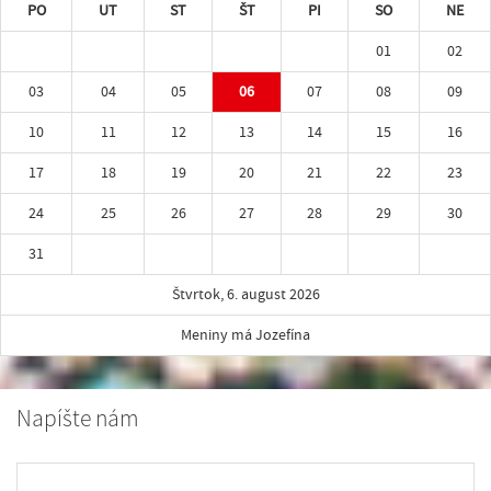
PO
UT
ST
ŠT
PI
SO
NE
01
02
03
04
05
06
07
08
09
10
11
12
13
14
15
16
17
18
19
20
21
22
23
24
25
26
27
28
29
30
31
Štvrtok, 6. august 2026
Meniny má Jozefína
Napíšte nám