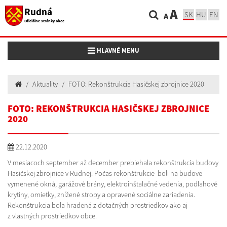
Rudná
A
SK
HU
EN
A
Oficiálne stránky obce
Toggle navigation
HLAVNÉ MENU
Aktuality
FOTO: Rekonštrukcia Hasičskej zbrojnice 2020
FOTO: REKONŠTRUKCIA HASIČSKEJ ZBROJNICE
2020
22.12.2020
V mesiacoch september až december prebiehala rekonštrukcia budovy
Hasičskej zbrojnice v Rudnej. Počas rekonštrukcie boli na budove
vymenené okná, garážové brány, elektroinštalačné vedenia, podlahové
krytiny, omietky, znížené stropy a opravené sociálne zariadenia.
Rekonštrukcia bola hradená z dotačných prostriedkov ako aj
z vlastných prostriedkov obce.