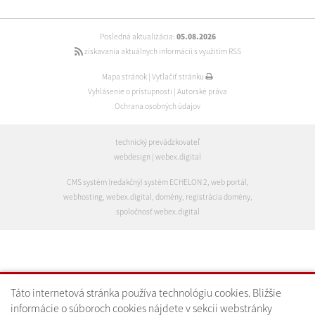
Posledná aktualizácia:
05.08.2026
získavania aktuálnych informácií s využitím RSS
Mapa stránok
|
Vytlačiť stránku
Vyhlásenie o prístupnosti
|
Autorské práva
Ochrana osobných údajov
technický prevádzkovateľ
webdesign
|
webex.digital
CMS systém (redakčný) systém ECHELON 2
,
web portál
,
webhosting
,
webex.digital
,
domény
,
registrácia domény
,
spoločnosť webex.digital
Táto internetová stránka používa technológiu cookies. Bližšie
informácie o súboroch cookies nájdete v sekcii webstránky