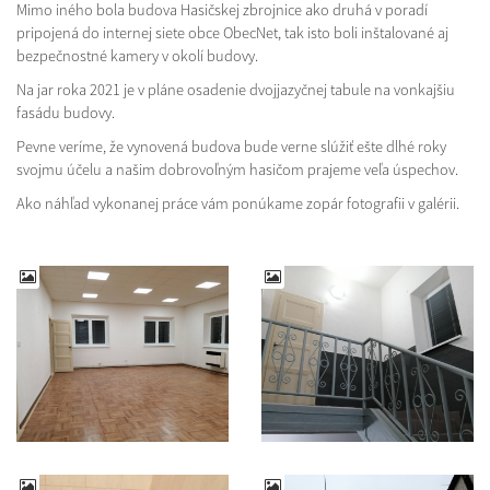
Mimo iného bola budova Hasičskej zbrojnice ako druhá v poradí
pripojená do internej siete obce ObecNet, tak isto boli inštalované aj
bezpečnostné kamery v okolí budovy.
Na jar roka 2021 je v pláne osadenie dvojjazyčnej tabule na vonkajšiu
fasádu budovy.
Pevne veríme, že vynovená budova bude verne slúžiť ešte dlhé roky
svojmu účelu a našim dobrovoľným hasičom prajeme veľa úspechov.
Ako náhľad vykonanej práce vám ponúkame zopár fotografii v galérii.