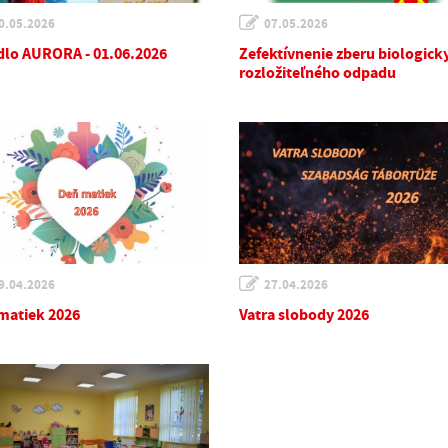
0.05.2026
07.05.2026
dlo AURORA - 01.06.2026
Zefektívnenie zberu biologick
rozložiteľného odpadu
9.04.2026
27.04.2026
matiek 2026
Vatra slobody 2026