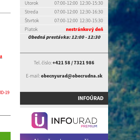
Utorok
07:00-12:00 12:30-15:30
Streda
07:00-12:00 12:30-16:30
Štvrtok
07:00-12:00 12:30-15:30
Piatok
nestránkový deň
Obedná prestávka: 12:00 - 12:30
la
Tel. číslo:
+421 58 / 7321 986
E-mail:
obecnyurad@obecrudna.sk
ID-19
INFOÚRAD