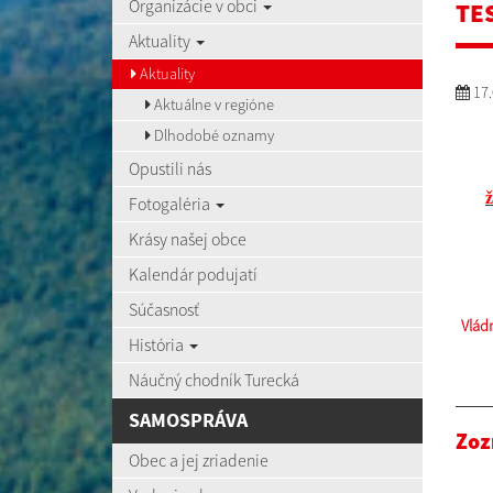
Organizácie v obci
TE
Aktuality
Aktuality
17.
Aktuálne v regióne
Dlhodobé oznamy
Opustili nás
ž
Fotogaléria
Krásy našej obce
Kalendár podujatí
Súčasnosť
Vlád
História
Náučný chodník Turecká
SAMOSPRÁVA
Zoz
Obec a jej zriadenie