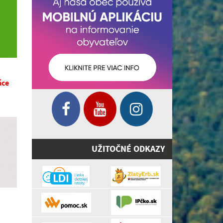
áce
UŽITOČNÉ ODKAZY