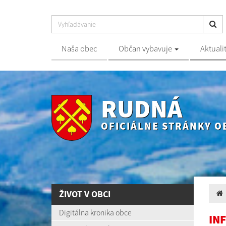
Naša obec
Občan vybavuje
Aktuali
RUDNÁ
OFICIÁLNE STRÁNKY O
ŽIVOT V OBCI
Digitálna kronika obce
IN