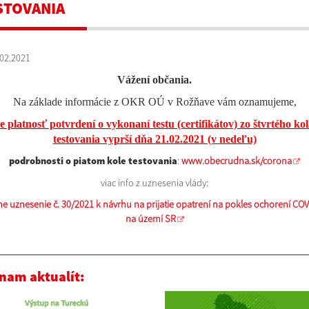
STOVANIA
02.2021
Vážení občania.
Na základe informácie z OKR OÚ v Rožňave vám oznamujeme,
e platnosť potvrdení o vykonaní testu (certifikátov) zo štvrtého ko
testovania vyprší dňa 21.02.2021 (v nedeľu)
podrobnosti o piatom kole testovania
:
www.obecrudna.sk/corona
viac info z uznesenia vlády:
ne uznesenie č. 30/2021 k návrhu na prijatie opatrení na pokles ochorení COV
na území SR
nam aktualít: