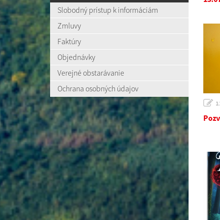
Slobodný prístup k informáciám
Zmluvy
Faktúry
Objednávky
Verejné obstarávanie
Ochrana osobných údajov
1
Pozv