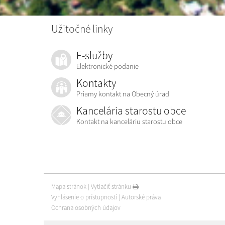
Užitočné linky
E-služby
Elektronické podanie
Kontakty
Priamy kontakt na Obecný úrad
Kancelária starostu obce
Kontakt na kanceláriu starostu obce
Mapa stránok
|
Vytlačiť stránku
Vyhlásenie o prístupnosti
|
Autorské práva
Ochrana osobných údajov