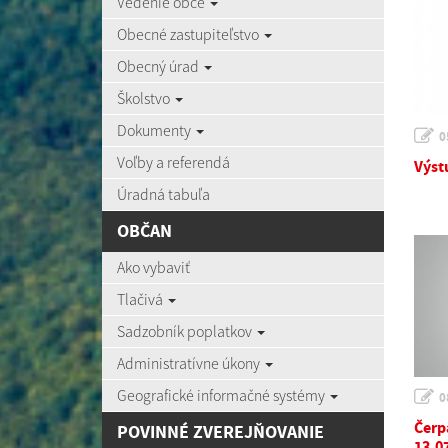
Vedenie obce
Obecné zastupiteľstvo
Obecný úrad
Školstvo
Dokumenty
0
Voľby a referendá
Výst
Úradná tabuľa
OBČAN
Ako vybaviť
Tlačivá
Sadzobník poplatkov
Administratívne úkony
Geografické informačné systémy
0
Čerp
POVINNÉ ZVEREJŇOVANIE
13.0