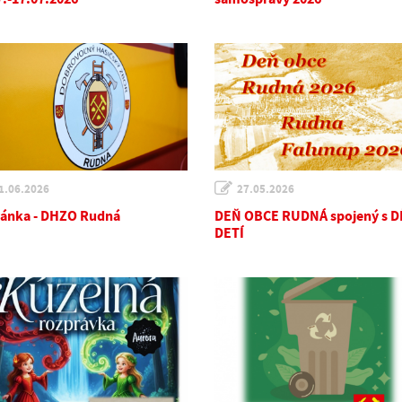
1.06.2026
27.05.2026
ánka - DHZO Rudná
DEŇ OBCE RUDNÁ spojený s 
DETÍ