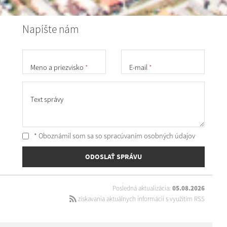
Napíšte nám
Meno a priezvisko
*
E-mail
*
Text správy
* Oboznámil som sa so
spracúvaním osobných údajov
ODOSLAŤ SPRÁVU
Posledná aktualizácia:
05.08.2026
získavania aktuálnych informácií s využitím RSS