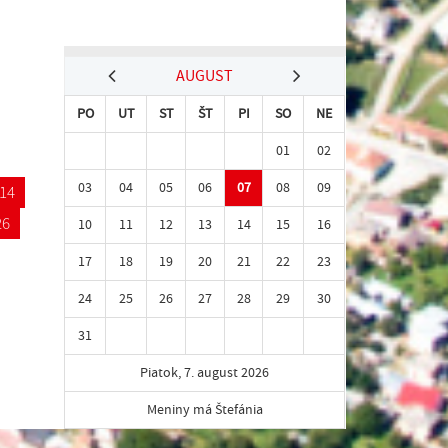
AUGUST
PO
UT
ST
ŠT
PI
SO
NE
01
02
03
04
05
06
07
08
09
14
26
10
11
12
13
14
15
16
17
18
19
20
21
22
23
24
25
26
27
28
29
30
31
Piatok, 7. august 2026
Meniny má Štefánia