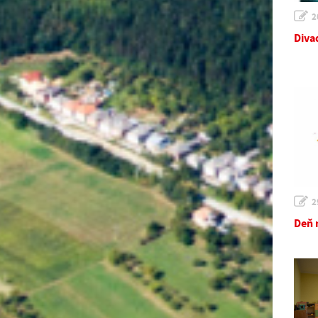
2
Diva
2
Deň 