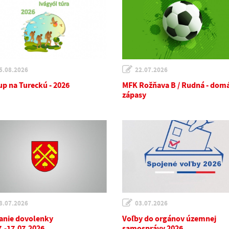
5.08.2026
22.07.2026
up na Tureckú - 2026
MFK Rožňava B / Rudná - dom
zápasy
8.07.2026
03.07.2026
anie dovolenky
Voľby do orgánov územnej
7.-17.07.2026
samosprávy 2026