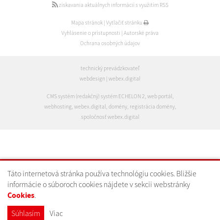
získavania aktuálnych informácií s využitím RSS
Mapa stránok
|
Vytlačiť stránku
Vyhlásenie o prístupnosti
|
Autorské práva
Ochrana osobných údajov
technický prevádzkovateľ
webdesign
|
webex.digital
CMS systém (redakčný) systém ECHELON 2
,
web portál
,
webhosting
,
webex.digital
,
domény
,
registrácia domény
,
spoločnosť webex.digital
Táto internetová stránka používa technológiu cookies. Bližšie
informácie o súboroch cookies nájdete v sekcii webstránky
Cookies
.
Súhlasím
Viac