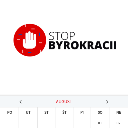
AUGUST
PO
UT
ST
ŠT
PI
SO
NE
01
02