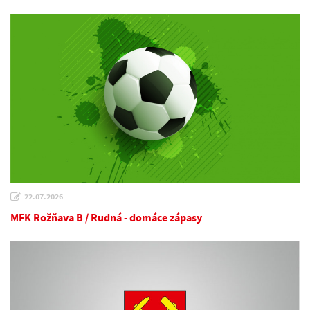
22.07.2026
MFK Rožňava B / Rudná - domáce zápasy