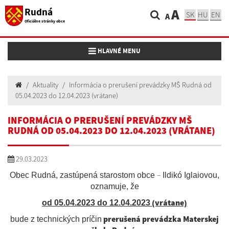
Rudná
A
SK
HU
EN
A
Oficiálne stránky obce
Toggle navigation
HLAVNÉ MENU
Aktuality
Informácia o prerušení prevádzky MŠ Rudná od
05.04.2023 do 12.04.2023 (vrátane)
INFORMÁCIA O PRERUŠENÍ PREVÁDZKY MŠ
RUDNÁ OD 05.04.2023 DO 12.04.2023 (VRÁTANE)
29.03.2023
–
Obec Rudná, zastúpená starostom obce
Ildikó Iglaiovou,
oznamuje, že
(vrátane)
od 05.04.2023 do 12.04.2023
prerušená prevádzka Materskej
bude z technických príčin