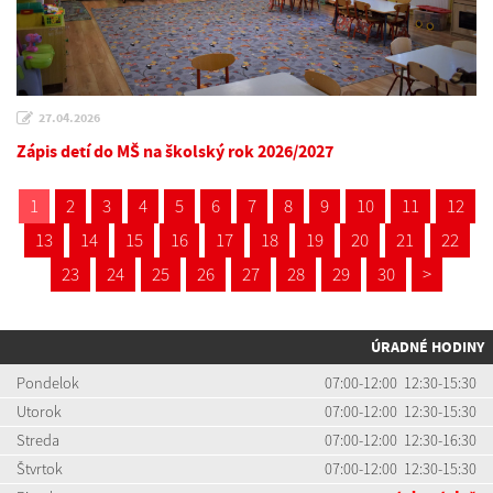
27.04.2026
Zápis detí do MŠ na školský rok 2026/2027
1
2
3
4
5
6
7
8
9
10
11
12
13
14
15
16
17
18
19
20
21
22
23
24
25
26
27
28
29
30
>
ÚRADNÉ HODINY
Pondelok
07:00-12:00 12:30-15:30
Utorok
07:00-12:00 12:30-15:30
Streda
07:00-12:00 12:30-16:30
Štvrtok
07:00-12:00 12:30-15:30