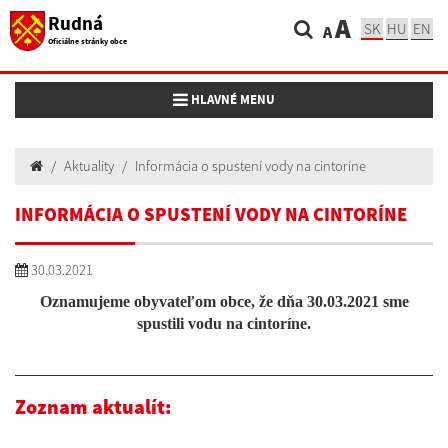
Rudná
A
SK
HU
EN
A
Oficiálne stránky obce
Toggle navigation
HLAVNÉ MENU
Aktuality
Informácia o spustení vody na cintoríne
INFORMÁCIA O SPUSTENÍ VODY NA CINTORÍNE
30.03.2021
Oznamujeme obyvateľom obce, že dňa 30.03.2021 sme
spustili vodu na cintoríne.
Zoznam aktualít: