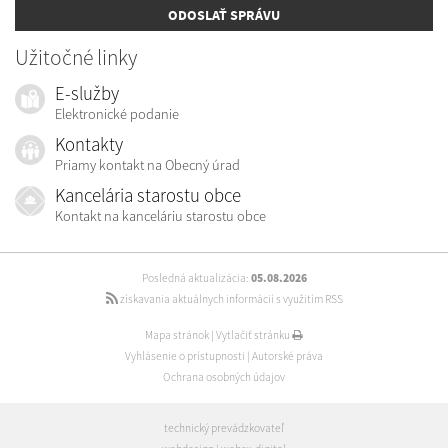
ODOSLAŤ SPRÁVU
Užitočné linky
E-služby
Elektronické podanie
Kontakty
Priamy kontakt na Obecný úrad
Kancelária starostu obce
Kontakt na kanceláriu starostu obce
Posledná aktualizácia:
05.08.2026
získavania aktuálnych informácií s využitím RSS
Mapa stránok
|
Vytlačiť stránku
Vyhlásenie o prístupnosti
|
Autorské práva
Ochrana osobných údajov
technický prevádzkovateľ