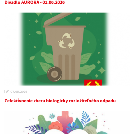
Divadlo AURORA - 01.06.2026
07.05.2026
Zefektívnenie zberu biologicky rozložiteľného odpadu