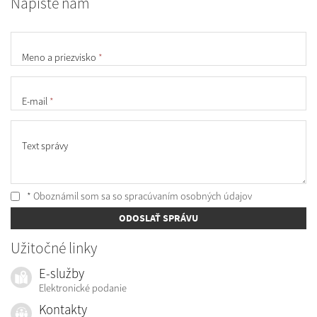
Napíšte nám
Meno a priezvisko
*
E-mail
*
Text správy
* Oboznámil som sa so
spracúvaním osobných údajov
ODOSLAŤ SPRÁVU
Užitočné linky
E-služby
Elektronické podanie
Kontakty