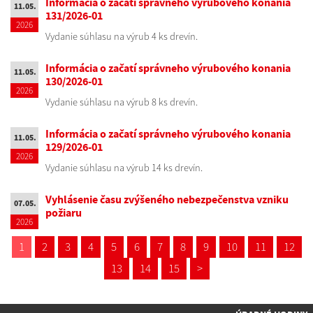
Informácia o začatí správneho výrubového konania
11.05.
131/2026-01
2026
Vydanie súhlasu na výrub 4 ks drevín.
Informácia o začatí správneho výrubového konania
11.05.
130/2026-01
2026
Vydanie súhlasu na výrub 8 ks drevín.
Informácia o začatí správneho výrubového konania
11.05.
129/2026-01
2026
Vydanie súhlasu na výrub 14 ks drevín.
Vyhlásenie času zvýšeného nebezpečenstva vzniku
07.05.
požiaru
2026
1
2
3
4
5
6
7
8
9
10
11
12
13
14
15
>