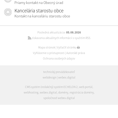
Priamy kontakt na Obecný úrad
Kancelária starostu obce
Kontakt na kanceláriu starostu obce
Posledná aktualizácia:
05.08.2026
získavania aktuálnych informácií s využitím RSS
Mapa stránok
|
Vytlačiť stránku
Vyhlásenie o prístupnosti
|
Autorské práva
Ochrana osobných údajov
technický prevádzkovateľ
webdesign
|
webex.digital
CMS systém (redakčný) systém ECHELON 2
,
web portál
,
webhosting
,
webex.digital
,
domény
,
registrácia domény
,
spoločnosť webex.digital