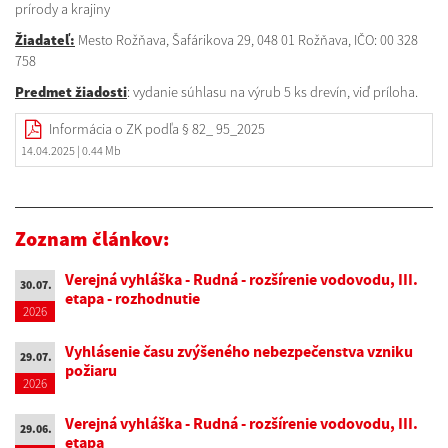
prírody a krajiny
Žiadateľ:
Mesto Rožňava, Šafárikova 29, 048 01 Rožňava, IČO: 00 328
758
Predmet žiadosti
: vydanie súhlasu na výrub 5 ks drevín, viď príloha.
Informácia o ZK podľa § 82_ 95_2025
14.04.2025
| 0.44 Mb
Zoznam článkov:
Verejná vyhláška - Rudná - rozšírenie vodovodu, III.
30.07.
etapa - rozhodnutie
2026
Vyhlásenie času zvýšeného nebezpečenstva vzniku
29.07.
požiaru
2026
Verejná vyhláška - Rudná - rozšírenie vodovodu, III.
29.06.
etapa