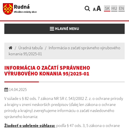
Rudná
A
SK
HU
EN
A
Oficiálne stránky obce
Toggle navigation
HLAVNÉ MENU
Úradná tabuľa
Informácia o začatí správneho výrubového
konania 95/2025-01
INFORMÁCIA O ZAČATÍ SPRÁVNEHO
VÝRUBOVÉHO KONANIA 95/2025-01
14.04.2025
V súlade s § 82 ods. 7 zákona NR SR č. 543/2002 Z. z. o ochrane prírody
a krajiny v znení neskorších predpisov (ďalej len zákona o ochrane
prírody a krajiny) zverejňujeme informáciu o začatí nasledovného
správneho konania:
Žiadosť o udelenie súhlasu:
podľa § 47 ods. 3, 5 zákona o ochrane