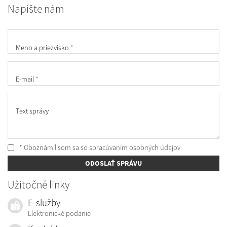
Napíšte nám
Meno a priezvisko
*
E-mail
*
Text správy
* Oboznámil som sa so
spracúvaním osobných údajov
ODOSLAŤ SPRÁVU
Užitočné linky
E-služby
Elektronické podanie