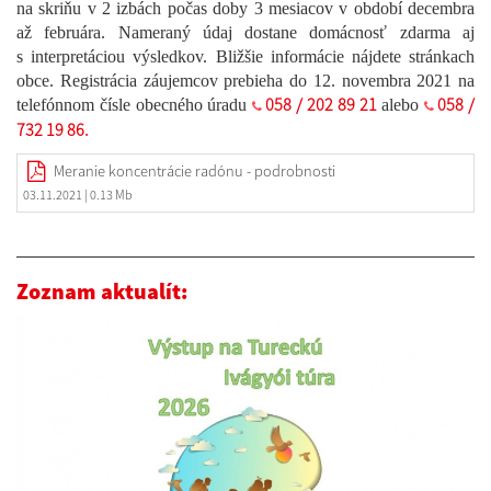
na skriňu v 2 izbách počas doby 3 mesiacov v období decembra
až februára. Nameraný údaj dostane domácnosť zdarma aj
s interpretáciou výsledkov. Bližšie informácie nájdete stránkach
obce. Registrácia záujemcov prebieha do 12. novembra 2021 na
058 / 202 89 21
058 /
telefónnom čísle obecného úradu
alebo
732 19 86.
Meranie koncentrácie radónu - podrobnosti
03.11.2021
| 0.13 Mb
Zoznam aktualít: