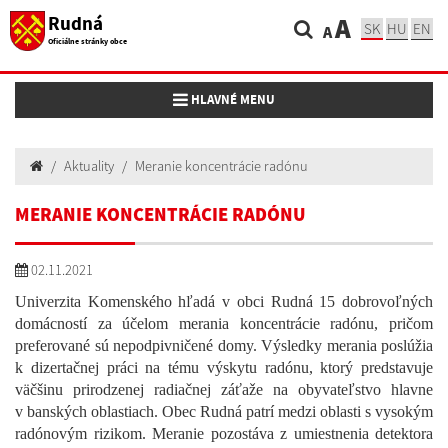
Rudná
A
SK
HU
EN
A
Oficiálne stránky obce
Toggle navigation
HLAVNÉ MENU
Aktuality
Meranie koncentrácie radónu
MERANIE KONCENTRÁCIE RADÓNU
02.11.2021
Univerzita Komenského hľadá v obci Rudná 15 dobrovoľných
domácností za účelom merania koncentrácie radónu, pričom
preferované sú nepodpivničené domy. Výsledky merania poslúžia
k dizertačnej práci na tému výskytu radónu, ktorý predstavuje
väčšinu prirodzenej radiačnej záťaže na obyvateľstvo hlavne
v banských oblastiach. Obec Rudná patrí medzi oblasti s vysokým
radónovým rizikom. Meranie pozostáva z umiestnenia detektora