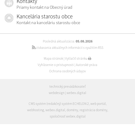
Kontakty
Priamy kontakt na Obecný úrad
Kancelária starostu obce
Kontakt na kanceláriu starostu obce
Posledná aktualizácia:
05.08.2026
získavania aktuálnych informácií s využitím RSS
Mapa stránok
|
Vytlačiť stránku
Vyhlásenie o prístupnosti
|
Autorské práva
Ochrana osobných údajov
technický prevádzkovateľ
webdesign
|
webex.digital
CMS systém (redakčný) systém ECHELON 2
,
web portál
,
webhosting
,
webex.digital
,
domény
,
registrácia domény
,
spoločnosť webex.digital