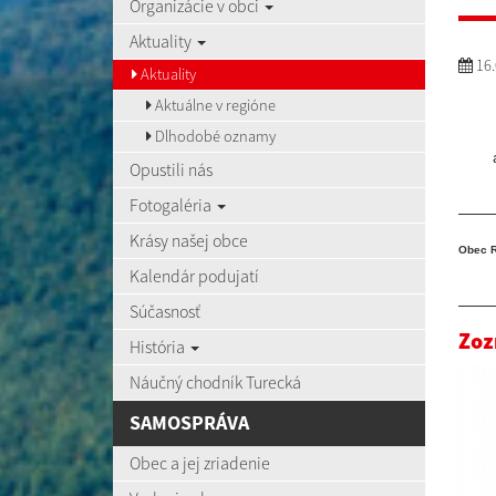
Organizácie v obci
Aktuality
16.
Aktuality
Aktuálne v regióne
Dlhodobé oznamy
Opustili nás
Fotogaléria
Krásy našej obce
Obec R
Kalendár podujatí
Súčasnosť
Zoz
História
Náučný chodník Turecká
SAMOSPRÁVA
Obec a jej zriadenie