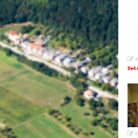
2
Deň 
2