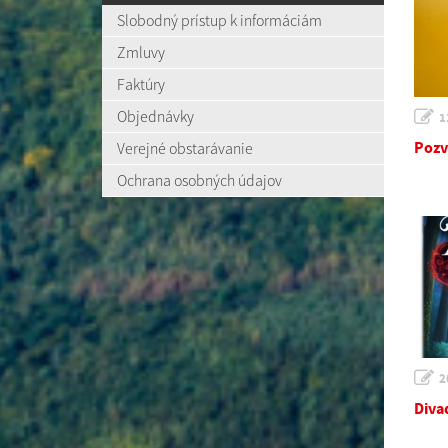
Slobodný prístup k informáciám
Zmluvy
Faktúry
Objednávky
1
Pozv
Verejné obstarávanie
Ochrana osobných údajov
2
Diva