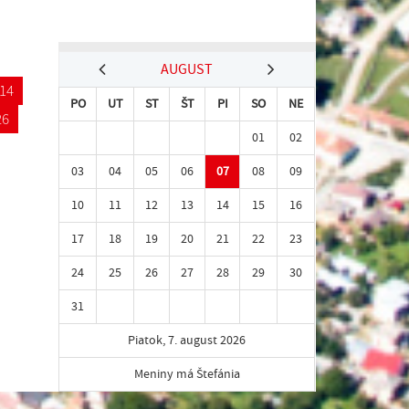
AUGUST
14
PO
UT
ST
ŠT
PI
SO
NE
26
01
02
03
04
05
06
07
08
09
10
11
12
13
14
15
16
17
18
19
20
21
22
23
24
25
26
27
28
29
30
31
Piatok, 7. august 2026
Meniny má Štefánia