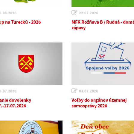
5.08.2026
22.07.2026
up na Tureckú - 2026
MFK Rožňava B / Rudná - dom
zápasy
8.07.2026
03.07.2026
anie dovolenky
Voľby do orgánov územnej
7.-17.07.2026
samosprávy 2026