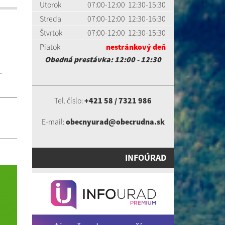
Utorok
07:00-12:00 12:30-15:30
Streda
07:00-12:00 12:30-16:30
Štvrtok
07:00-12:00 12:30-15:30
Piatok
nestránkový deň
Obedná prestávka: 12:00 - 12:30
.
Tel. číslo:
+421 58 / 7321 986
E-mail:
obecnyurad@obecrudna.sk
INFOÚRAD