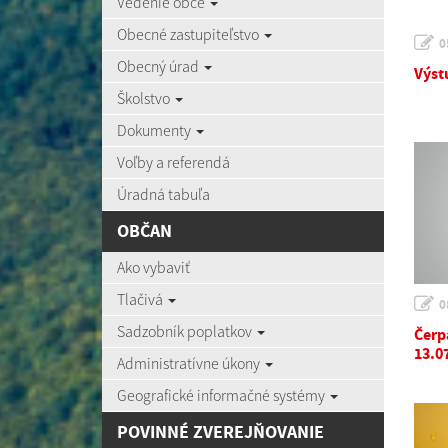
Vedenie obce
Obecné zastupiteľstvo
0
Obecný úrad
Výst
Školstvo
Dokumenty
Voľby a referendá
Úradná tabuľa
OBČAN
Ako vybaviť
Tlačivá
0
Sadzobník poplatkov
Čerp
13.0
Administratívne úkony
Geografické informačné systémy
POVINNÉ ZVEREJŇOVANIE