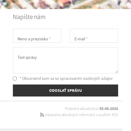
Napíšte nám
Meno a priezvisko
*
E-mail
*
Text správy
* Oboznámil som sa so
spracúvaním osobných údajov
ODOSLAŤ SPRÁVU
Posledná aktualizácia:
05.08.2026
získavania aktuálnych informácií s využitím RSS