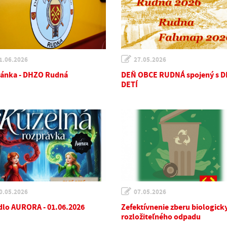
1.06.2026
27.05.2026
ánka - DHZO Rudná
DEŇ OBCE RUDNÁ spojený s 
DETÍ
0.05.2026
07.05.2026
dlo AURORA - 01.06.2026
Zefektívnenie zberu biologick
rozložiteľného odpadu