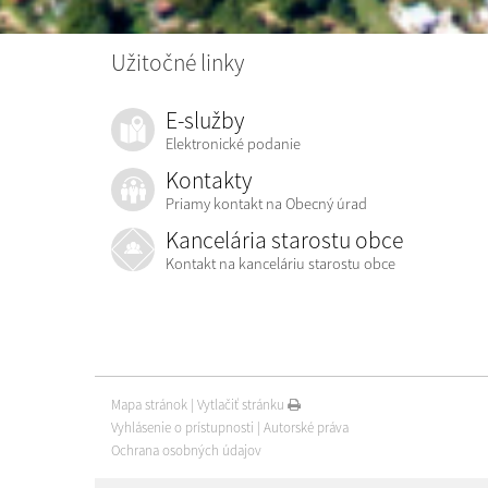
Užitočné linky
E-služby
Elektronické podanie
Kontakty
Priamy kontakt na Obecný úrad
Kancelária starostu obce
Kontakt na kanceláriu starostu obce
Mapa stránok
|
Vytlačiť stránku
Vyhlásenie o prístupnosti
|
Autorské práva
Ochrana osobných údajov