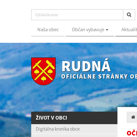
Naša obec
Občan vybavuje
Aktuali
RUDNÁ
OFICIÁLNE STRÁNKY O
ŽIVOT V OBCI
Digitálna kronika obce
OČK