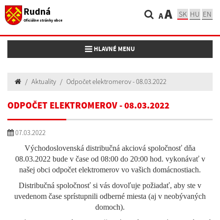
Rudná
A
SK
HU
EN
A
Oficiálne stránky obce
Toggle navigation
HLAVNÉ MENU
Aktuality
Odpočet elektromerov - 08.03.2022
ODPOČET ELEKTROMEROV - 08.03.2022
07.03.2022
Východoslovenská distribučná akciová spoločnosť dňa
08.03.2022 bude v čase od 08:00 do 20:00 hod. vykonávať v
našej obci odpočet elektromerov vo vašich domácnostiach.
Distribučná spoločnosť si vás dovoľuje požiadať, aby ste v
uvedenom čase sprístupnili odberné miesta (aj v neobývaných
domoch).