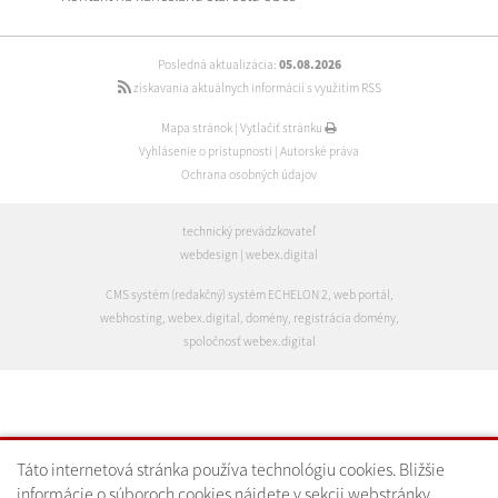
Posledná aktualizácia:
05.08.2026
získavania aktuálnych informácií s využitím RSS
Mapa stránok
|
Vytlačiť stránku
Vyhlásenie o prístupnosti
|
Autorské práva
Ochrana osobných údajov
technický prevádzkovateľ
webdesign
|
webex.digital
CMS systém (redakčný) systém ECHELON 2
,
web portál
,
webhosting
,
webex.digital
,
domény
,
registrácia domény
,
spoločnosť webex.digital
Táto internetová stránka používa technológiu cookies. Bližšie
informácie o súboroch cookies nájdete v sekcii webstránky