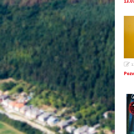
13.0
1
Pozv