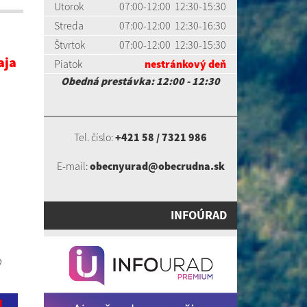
Utorok
07:00-12:00 12:30-15:30
Streda
07:00-12:00 12:30-16:30
Štvrtok
07:00-12:00 12:30-15:30
aja
Piatok
nestránkový deň
Obedná prestávka: 12:00 - 12:30
Tel. číslo:
+421 58 / 7321 986
E-mail:
obecnyurad@obecrudna.sk
INFOÚRAD
o