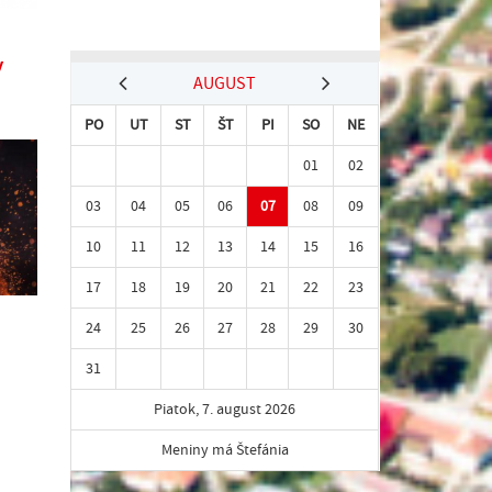
y
AUGUST
PO
UT
ST
ŠT
PI
SO
NE
01
02
03
04
05
06
07
08
09
10
11
12
13
14
15
16
17
18
19
20
21
22
23
24
25
26
27
28
29
30
31
Piatok, 7. august 2026
Meniny má Štefánia