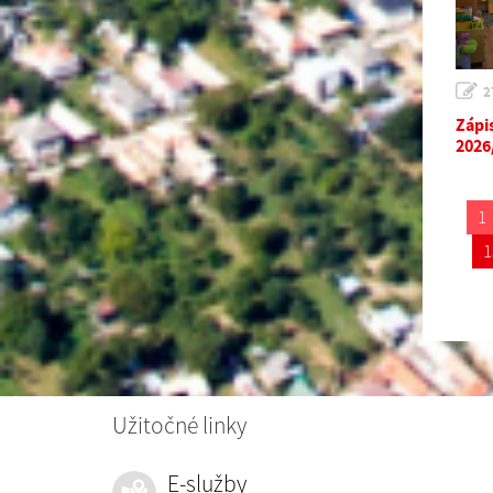
2
Zápi
2026
1
1
Užitočné linky
E-služby