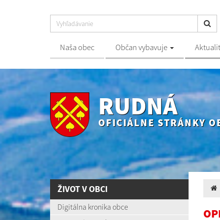
Naša obec
Občan vybavuje
Aktuali
RUDNÁ
OFICIÁLNE STRÁNKY O
ŽIVOT V OBCI
Digitálna kronika obce
OP