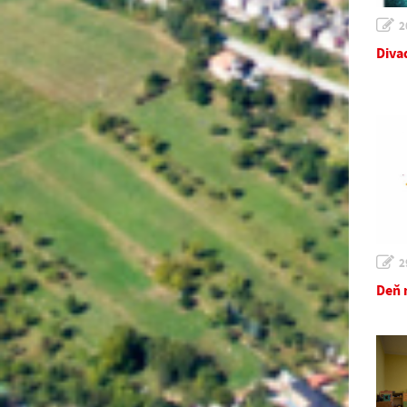
2
Diva
2
Deň 