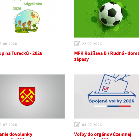
5.08.2026
22.07.2026
up na Tureckú - 2026
MFK Rožňava B / Rudná - dom
zápasy
8.07.2026
03.07.2026
anie dovolenky
Voľby do orgánov územnej