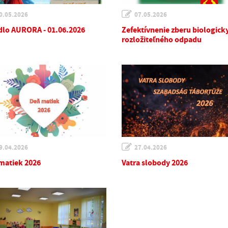
0.05.2026
07.05.2026
dlo AURORA - 01.06.2026
Zefektívnenie zberu biologick
rozložiteľného odpadu
9.04.2026
27.04.2026
matiek 2026
Vatra slobody 2026