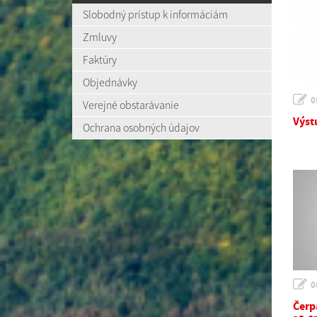
Slobodný prístup k informáciám
Zmluvy
Faktúry
Objednávky
0
Verejné obstarávanie
Výst
Ochrana osobných údajov
0
Čerp