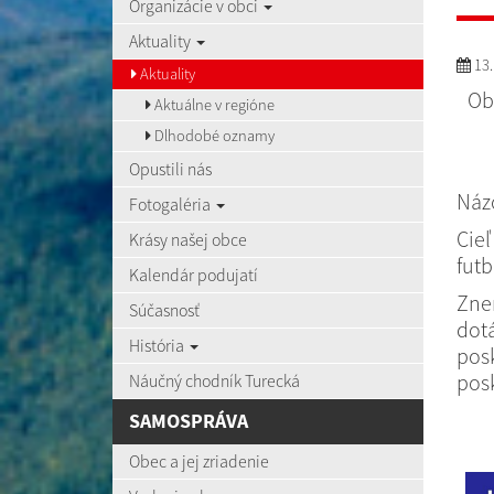
Organizácie v obci
Aktuality
13.
Aktuality
Ob
Aktuálne v regióne
Dlhodobé oznamy
Opustili nás
Názo
Fotogaléria
Cieľ
Krásy našej obce
futb
Kalendár podujatí
Znen
Súčasnosť
dotá
História
pos
pos
Náučný chodník Turecká
SAMOSPRÁVA
Obec a jej zriadenie