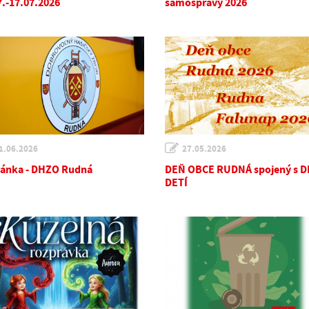
7.-17.07.2026
samosprávy 2026
1.06.2026
27.05.2026
ánka - DHZO Rudná
DEŇ OBCE RUDNÁ spojený s 
DETÍ