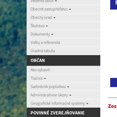
Vedenie obce
Obecné zastupiteľstvo
Obecný úrad
Školstvo
Dokumenty
Voľby a referendá
Úradná tabuľa
OBČAN
Ako vybaviť
Tlačivá
Sadzobník poplatkov
Administratívne úkony
Geografické informačné systémy
Zoz
POVINNÉ ZVEREJŇOVANIE