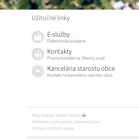
Užitočné linky
E-služby
Elektronické podanie
Kontakty
Priamy kontakt na Obecný úrad
Kancelária starostu obce
Kontakt na kanceláriu starostu obce
Mapa stránok
|
Vytlačiť stránku
Vyhlásenie o prístupnosti
|
Autorské práva
Ochrana osobných údajov