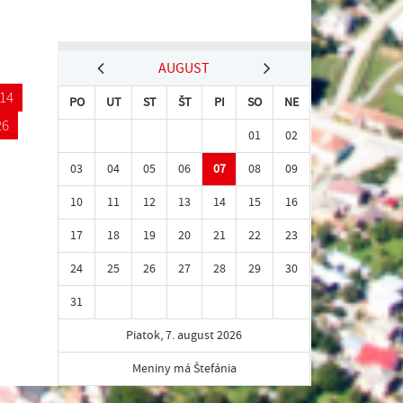
AUGUST
14
PO
UT
ST
ŠT
PI
SO
NE
26
01
02
03
04
05
06
07
08
09
10
11
12
13
14
15
16
17
18
19
20
21
22
23
24
25
26
27
28
29
30
31
Piatok, 7. august 2026
Meniny má Štefánia