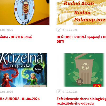
1.06.2026
27.05.2026
ánka - DHZO Rudná
DEŇ OBCE RUDNÁ spojený s 
DETÍ
0.05.2026
07.05.2026
dlo AURORA - 01.06.2026
Zefektívnenie zberu biologick
rozložiteľného odpadu