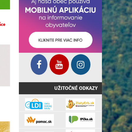
áce
UŽITOČNÉ ODKAZY