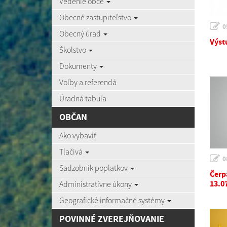
Vedenie obce
Obecné zastupiteľstvo
0
Obecný úrad
Výst
Školstvo
Dokumenty
Voľby a referendá
Úradná tabuľa
OBČAN
Ako vybaviť
Tlačivá
0
Sadzobník poplatkov
Čerp
13.0
Administratívne úkony
Geografické informačné systémy
POVINNÉ ZVEREJŇOVANIE