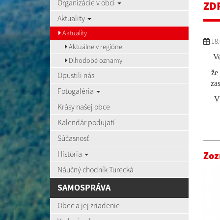
Organizácie v obci
ZD
Aktuality
Aktuality
18.
Aktuálne v regióne
Ve
Dlhodobé oznamy
že
Opustili nás
za
Fotogaléria
V
Krásy našej obce
Kalendár podujatí
Súčasnosť
História
Zoz
Náučný chodník Turecká
SAMOSPRÁVA
Obec a jej zriadenie