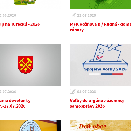
5.08.2026
22.07.2026
up na Tureckú - 2026
MFK Rožňava B / Rudná - dom
zápasy
8.07.2026
03.07.2026
anie dovolenky
Voľby do orgánov územnej
7.-17.07.2026
samosprávy 2026