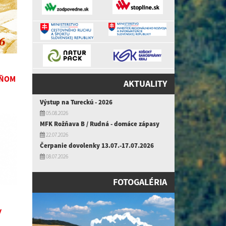
DŇOM
AKTUALITY
Výstup na Tureckú - 2026
05.08.2026
MFK Rožňava B / Rudná - domáce zápasy
22.07.2026
Čerpanie dovolenky 13.07.-17.07.2026
08.07.2026
FOTOGALÉRIA
y