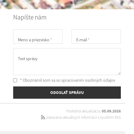
Napíšte nám
Meno a priezvisko
*
E-mail
*
Text správy
* Oboznámil som sa so
spracúvaním osobných údajov
ODOSLAŤ SPRÁVU
Posledná aktualizácia:
05.08.2026
získavania aktuálnych informácií s využitím RSS