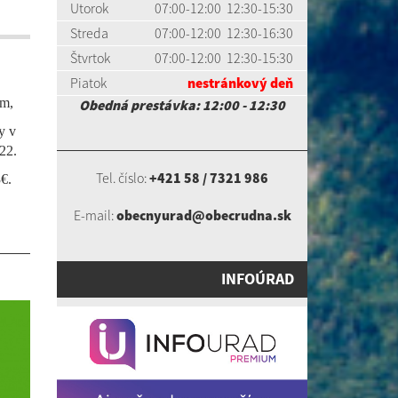
Utorok
07:00-12:00 12:30-15:30
Streda
07:00-12:00 12:30-16:30
Štvrtok
07:00-12:00 12:30-15:30
Piatok
nestránkový deň
om,
Obedná prestávka: 12:00 - 12:30
y v
22.
Tel. číslo:
+421 58 / 7321 986
€.
E-mail:
obecnyurad@obecrudna.sk
INFOÚRAD