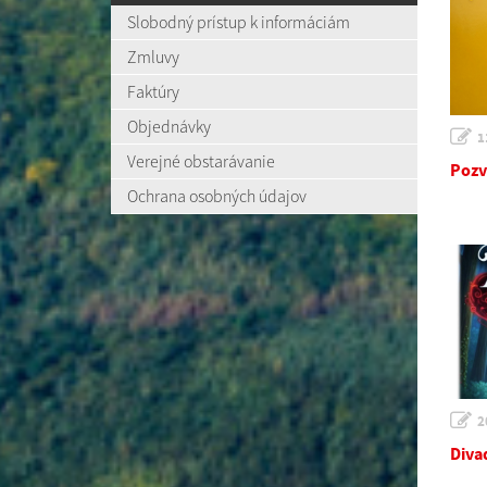
Slobodný prístup k informáciám
Zmluvy
Faktúry
Objednávky
1
Verejné obstarávanie
Pozv
Ochrana osobných údajov
2
Diva