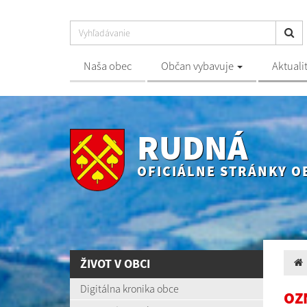
Naša obec
Občan vybavuje
Aktuali
RUDNÁ
OFICIÁLNE STRÁNKY O
ŽIVOT V OBCI
Digitálna kronika obce
OZ