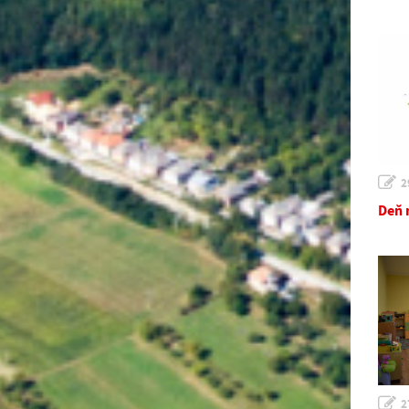
2
Deň 
2