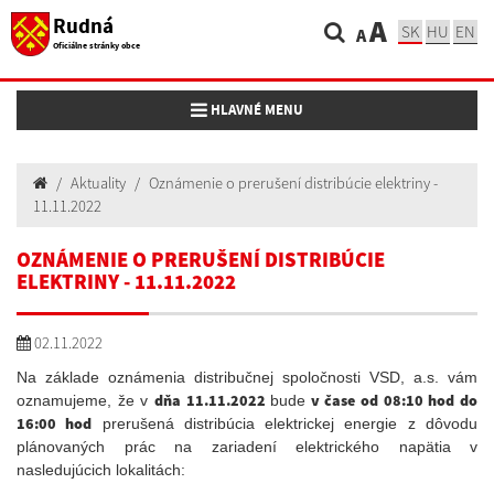
Rudná
A
SK
HU
EN
A
Oficiálne stránky obce
Toggle navigation
HLAVNÉ MENU
Aktuality
Oznámenie o prerušení distribúcie elektriny -
11.11.2022
OZNÁMENIE O PRERUŠENÍ DISTRIBÚCIE
ELEKTRINY - 11.11.2022
02.11.2022
Na základe oznámenia distribučnej spoločnosti VSD, a.s. vám
dňa 11.11.2022
v čase od 08:10 hod do
oznamujeme, že v
bude
16:00 hod
prerušená distribúcia elektrickej energie
z dôvodu
plánovaných prác na zariadení elektrického napätia
v
nasledujúcich lokalitách: