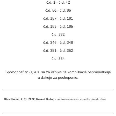
č.d. 1 - č.d. 42
č.d. 50 - č.d. 85
č.d. 157 - č.d. 181
č.d. 183 - č.d. 185
č.d. 332
č.d. 346 - č.d. 348
č.d. 351 - č.d. 352
č.d. 354
Spoločnosť VSD, a.s. sa za vzniknuté komplikácie ospravedlňuje
a ďakuje za pochopenie.
Obec Rudná, 2. 11. 2022, Roland Ondrej -
administrátor internetového portálu obce