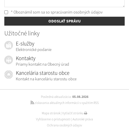
* Oboznámil som sa so
spracúvaním osobných údajov
ODOSLAŤ SPRÁVU
Užitočné linky
E-služby
Elektronické podanie
Kontakty
Priamy kontakt na Obecný úrad
Kancelária starostu obce
Kontakt na kanceláriu starostu obce
Posledná aktualizácia:
05.08.2026
získavania aktuálnych informácií s využitím RSS
Mapa stránok
|
Vytlačiť stránku
Vyhlásenie o prístupnosti
|
Autorské práva
Ochrana osobných údajov