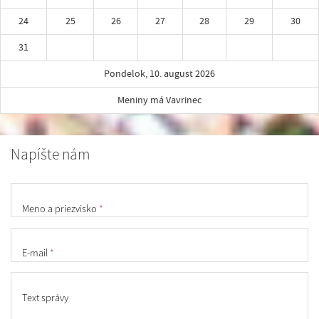
24
25
26
27
28
29
30
31
Pondelok, 10. august 2026
Meniny má Vavrinec
Napíšte nám
Meno a priezvisko
*
E-mail
*
Text správy