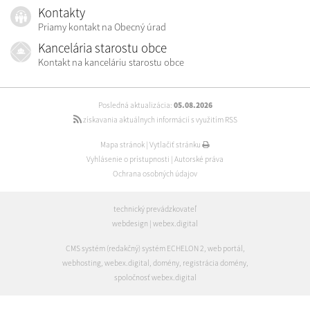
Kontakty
Priamy kontakt na Obecný úrad
Kancelária starostu obce
Kontakt na kanceláriu starostu obce
Posledná aktualizácia:
05.08.2026
získavania aktuálnych informácií s využitím RSS
Mapa stránok
|
Vytlačiť stránku
Vyhlásenie o prístupnosti
|
Autorské práva
Ochrana osobných údajov
technický prevádzkovateľ
webdesign
|
webex.digital
CMS systém (redakčný) systém ECHELON 2
,
web portál
,
webhosting
,
webex.digital
,
domény
,
registrácia domény
,
spoločnosť webex.digital