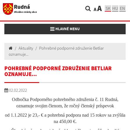
Rudná
A
SK
HU
EN
A
Oficiálne stránky obce
Toggle navigation
HLAVNÉ MENU
Aktuality
Pohrebné podporné združenie Betliar
oznamuje...
POHREBNÉ PODPORNÉ ZDRUŽENIE BETLIAR
OZNAMUJE...
02.02.2022
Odbočka Podporného pohrebného združenia č. 11 Rudná,
oznamuje svojim členom, že ročný členský príspevok
od 1.1.2022 je 23,- € a pohrebná podpora nad 15 rokov sa zvýšila
na 450,00 €.