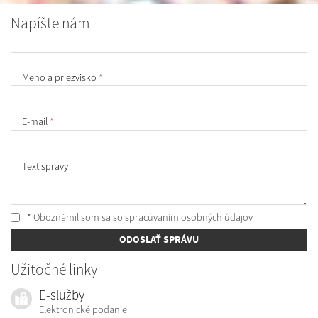
Napíšte nám
Meno a priezvisko
*
E-mail
*
Text správy
* Oboznámil som sa so
spracúvaním osobných údajov
ODOSLAŤ SPRÁVU
Užitočné linky
E-služby
Elektronické podanie