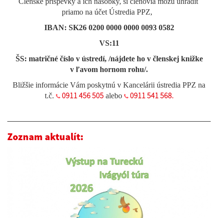
Členské príspevky a ich násobky, si členovia môžu uhradiť
priamo na účet Ústredia PPZ,
IBAN: SK26 0200 0000 0000 0093 0582
VS:11
ŠS: matričné číslo v ústredí, /nájdete ho v členskej knižke
v ľavom hornom rohu/.
Bližšie informácie Vám poskytnú v Kancelárii ústredia PPZ na
0911 456 505
0911 541 568.
t.č.
alebo
Zoznam aktualít: