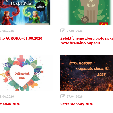
0.05.2026
07.05.2026
dlo AURORA - 01.06.2026
Zefektívnenie zberu biologick
rozložiteľného odpadu
9.04.2026
27.04.2026
matiek 2026
Vatra slobody 2026