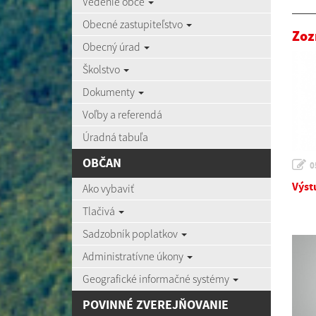
Vedenie obce
Obecné zastupiteľstvo
Zoz
Obecný úrad
Školstvo
Dokumenty
Voľby a referendá
Úradná tabuľa
OBČAN
0
Výst
Ako vybaviť
Tlačivá
Sadzobník poplatkov
Administratívne úkony
Geografické informačné systémy
POVINNÉ ZVEREJŇOVANIE