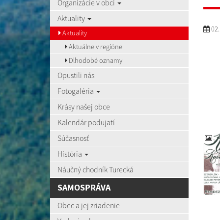
Organizácie v obci
Aktuality
02.
Aktuality
Aktuálne v regióne
Dlhodobé oznamy
Opustili nás
Fotogaléria
Krásy našej obce
Kalendár podujatí
Súčasnosť
História
Náučný chodník Turecká
SAMOSPRÁVA
Obec a jej zriadenie