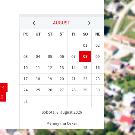
AUGUST
PO
UT
ST
ŠT
PI
SO
NE
01
02
03
04
05
06
07
08
09
10
11
12
13
14
15
16
17
18
19
20
21
22
23
14
24
25
26
27
28
29
30
26
31
Sobota, 8. august 2026
Meniny má Oskár