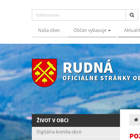
Naša obec
Občan vybavuje
Aktuali
RUDNÁ
OFICIÁLNE STRÁNKY O
ŽIVOT V OBCI
Digitálna kronika obce
PO