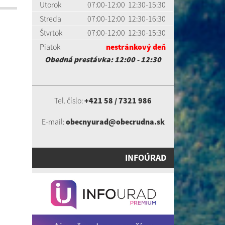
Utorok
07:00-12:00 12:30-15:30
Streda
07:00-12:00 12:30-16:30
Štvrtok
07:00-12:00 12:30-15:30
Piatok
nestránkový deň
Obedná prestávka: 12:00 - 12:30
Tel. číslo:
+421 58 / 7321 986
E-mail:
obecnyurad@obecrudna.sk
INFOÚRAD