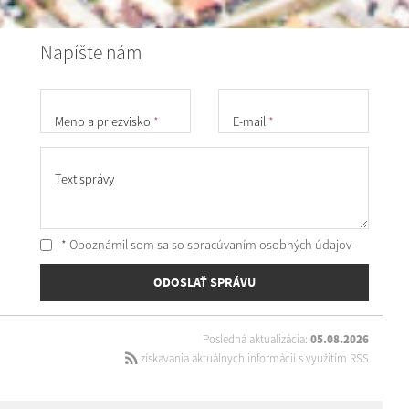
Napíšte nám
Meno a priezvisko
*
E-mail
*
Text správy
* Oboznámil som sa so
spracúvaním osobných údajov
ODOSLAŤ SPRÁVU
Posledná aktualizácia:
05.08.2026
získavania aktuálnych informácií s využitím RSS