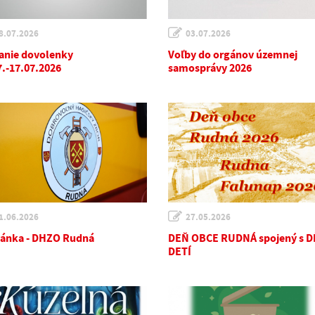
8.07.2026
03.07.2026
anie dovolenky
Voľby do orgánov územnej
7.-17.07.2026
samosprávy 2026
1.06.2026
27.05.2026
ánka - DHZO Rudná
DEŇ OBCE RUDNÁ spojený s 
DETÍ