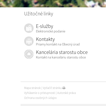
Užitočné linky
E-služby
Elektronické podanie
Kontakty
Priamy kontakt na Obecný úrad
Kancelária starostu obce
Kontakt na kanceláriu starostu obce
Mapa stránok
|
Vytlačiť stránku
Vyhlásenie o prístupnosti
|
Autorské práva
Ochrana osobných údajov