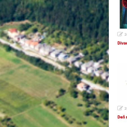
2
Diva
2
Deň 