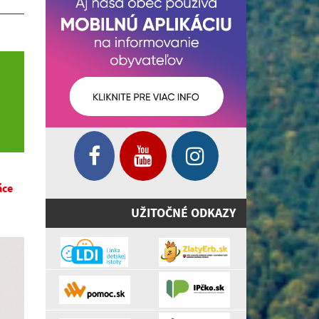
áce
UŽITOČNÉ ODKAZY