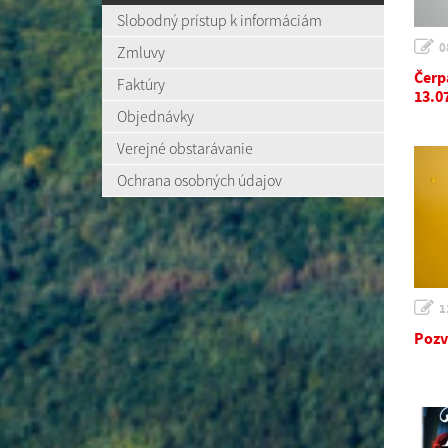
Slobodný prístup k informáciám
0
Zmluvy
Čerp
Faktúry
13.0
Objednávky
Verejné obstarávanie
Ochrana osobných údajov
1
Pozv