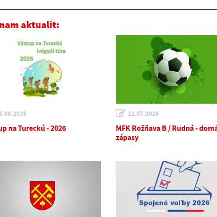
nam aktualít:
5.08.2026
22.07.2026
up na Tureckú - 2026
MFK Rožňava B / Rudná - dom
zápasy