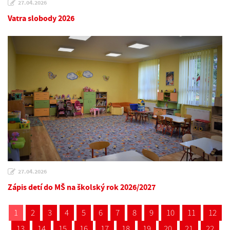
27.04.2026
Vatra slobody 2026
27.04.2026
Zápis detí do MŠ na školský rok 2026/2027
1
2
3
4
5
6
7
8
9
10
11
12
13
14
15
16
17
18
19
20
21
22