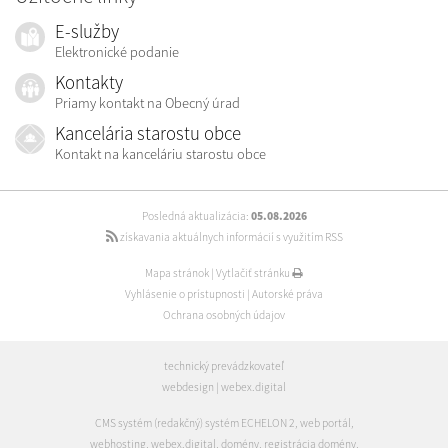
E-služby
Elektronické podanie
Kontakty
Priamy kontakt na Obecný úrad
Kancelária starostu obce
Kontakt na kanceláriu starostu obce
Posledná aktualizácia:
05.08.2026
získavania aktuálnych informácií s využitím RSS
Mapa stránok
|
Vytlačiť stránku
Vyhlásenie o prístupnosti
|
Autorské práva
Ochrana osobných údajov
technický prevádzkovateľ
webdesign
|
webex.digital
CMS systém (redakčný) systém ECHELON 2
,
web portál
,
webhosting
,
webex.digital
,
domény
,
registrácia domény
,