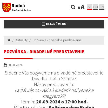
Rudná
A
SK
HU
EN
A
Oficiálne stránky obce
Toggle navigation
HLAVNÉ MENU
Aktuality
Pozvánka - divadelné predstavenie
POZVÁNKA - DIVADELNÉ PREDSTAVENIE
30.08.2024
Srdečne Vás pozývame na divadelné predstavenie
Divadla Thália Színház
Názov predstavenia:
Lackfi János - Akí sú Maďari? (Milyenek a
magyarok?)
Termín:
20.09.2024 o 17:00 hod.
Miesto realizácie:
Kultúrny dom Rudná