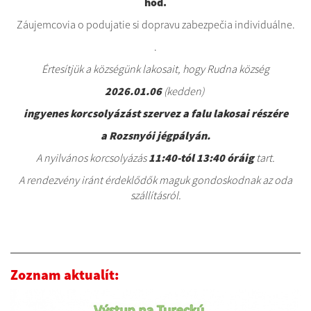
hod.
Záujemcovia o podujatie si dopravu zabezpečia individuálne.
.
Értesítjük a községünk lakosait, hogy Rudna község
2026.01.06
(kedden)
ingyenes korcsolyázást szervez a falu lakosai részére
a Rozsnyói jégpályán.
A nyilvános korcsolyázás
11:40-tól 13:40 óráig
tart.
A rendezvény iránt érdeklődők maguk gondoskodnak az oda
szállításról.
Zoznam aktualít: