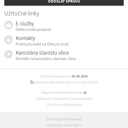
ODOSLAŤ SPRÁVU
Užitočné linky
E-služby
Elektronické podanie
Kontakty
Priamy kontakt na Obecný úrad
Kancelária starostu obce
Kontakt na kanceláriu starostu obce
Posledná aktualizácia:
05.08.2026
získavania aktuálnych informácií s využitím RSS
Mapa stránok
|
Vytlačiť stránku
Vyhlásenie o prístupnosti
|
Autorské práva
Ochrana osobných údajov
technický prevádzkovateľ
webdesign
|
webex.digital