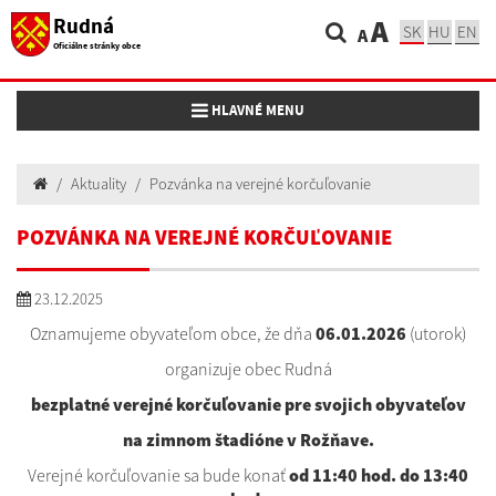
Rudná
A
SK
HU
EN
A
Oficiálne stránky obce
Toggle navigation
HLAVNÉ MENU
Aktuality
Pozvánka na verejné korčuľovanie
POZVÁNKA NA VEREJNÉ KORČUĽOVANIE
23.12.2025
Oznamujeme obyvateľom obce, že dňa
06.01.2026
(utorok)
organizuje obec Rudná
bezplatné verejné korčuľovanie pre svojich obyvateľov
na zimnom štadióne v Rožňave.
Verejné korčuľovanie sa bude konať
od 11:40 hod. do 13:40