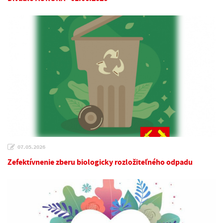
07.05.2026
Zefektívnenie zberu biologicky rozložiteľného odpadu