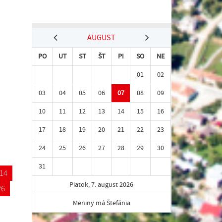
AUGUST
PO
UT
ST
ŠT
PI
SO
NE
01
02
03
04
05
06
07
08
09
10
11
12
13
14
15
16
17
18
19
20
21
22
23
24
25
26
27
28
29
30
31
14
Piatok, 7. august 2026
26
Meniny má Štefánia