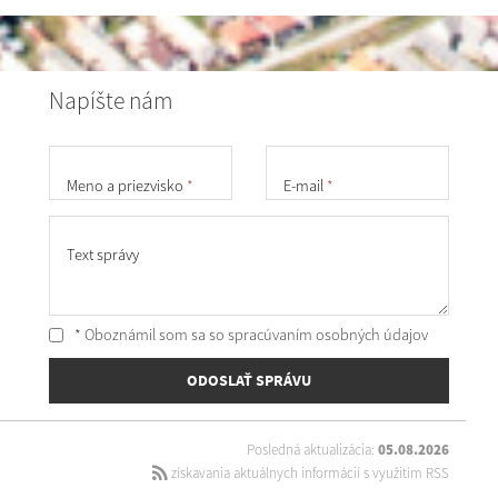
Napíšte nám
Meno a priezvisko
*
E-mail
*
Text správy
* Oboznámil som sa so
spracúvaním osobných údajov
ODOSLAŤ SPRÁVU
Posledná aktualizácia:
05.08.2026
získavania aktuálnych informácií s využitím RSS