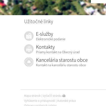
Užitočné linky
E-služby
Elektronické podanie
Kontakty
Priamy kontakt na Obecný úrad
Kancelária starostu obce
Kontakt na kanceláriu starostu obce
Mapa stránok
|
Vytlačiť stránku
Vyhlásenie o prístupnosti
|
Autorské práva
Ochrana osobných údajov