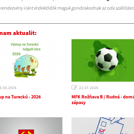
 rendezvény iránt érdeklődők maguk gondoskodnak az oda szállításró
nam aktualít:
5.08.2026
22.07.2026
up na Tureckú - 2026
MFK Rožňava B / Rudná - dom
zápasy