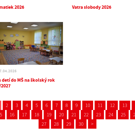
matiek 2026
Vatra slobody 2026
7.04.2026
s detí do MŠ na školský rok
/2027
2
3
4
5
6
7
8
9
10
11
12
13
5
16
17
18
19
20
21
22
23
24
25
27
28
29
30
>