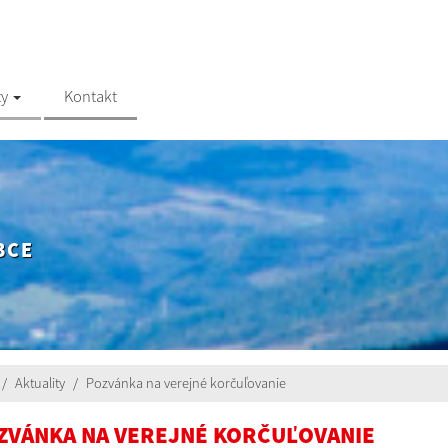
ty
Kontakt
BCE
Aktuality
Pozvánka na verejné korčuľovanie
ZVÁNKA NA VEREJNÉ KORČUĽOVANIE