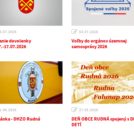
8.07.2026
03.07.2026
anie dovolenky
Voľby do orgánov územnej
7.-17.07.2026
samosprávy 2026
1.06.2026
27.05.2026
ánka - DHZO Rudná
DEŇ OBCE RUDNÁ spojený s 
DETÍ