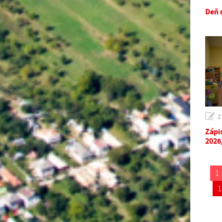
Deň 
2
Zápi
2026
1
1