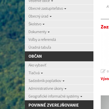
Vedenie obce
A
Obecné zastupiteľstvo
Obecný úrad
Školstvo
Zoz
Dokumenty
Voľby a referendá
Úradná tabuľa
OBČAN
Ako vybaviť
0
Tlačivá
Výst
Sadzobník poplatkov
Administratívne úkony
Geografické informačné systémy
POVINNÉ ZVEREJŇOVANIE