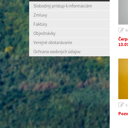
Slobodný prístup k informáciám
Zmluvy
Faktúry
0
Objednávky
Čerp
Verejné obstarávanie
13.0
Ochrana osobných údajov
1
Pozv