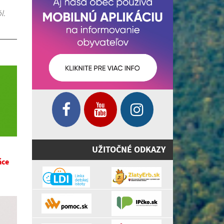
l.
UŽITOČNÉ ODKAZY
áce