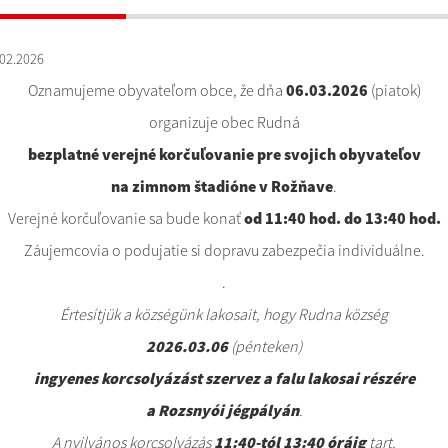
02.2026
Oznamujeme obyvateľom obce, že dňa
06.03.2026
(piatok)
organizuje obec Rudná
bezplatné verejné korčuľovanie pre svojich obyvateľov
na zimnom štadióne v Rožňave
.
Verejné korčuľovanie sa bude konať
od 11:40 hod. do 13:40 hod.
Záujemcovia o podujatie si dopravu zabezpečia individuálne.
.
Értesítjük a községünk lakosait, hogy Rudna község
2026.03.06
(pénteken)
ingyenes korcsolyázást szervez a falu lakosai részére
a Rozsnyói jégpályán
.
A nyilvános korcsolyázás
11:40-tól 13:40 óráig
tart.