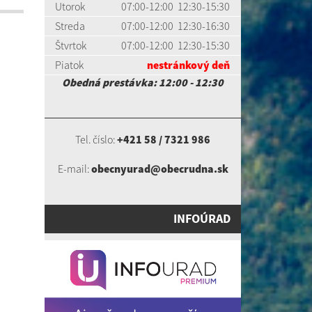
Utorok
07:00-12:00 12:30-15:30
Streda
07:00-12:00 12:30-16:30
Štvrtok
07:00-12:00 12:30-15:30
Piatok
nestránkový deň
Obedná prestávka: 12:00 - 12:30
Tel. číslo:
+421 58 / 7321 986
E-mail:
obecnyurad@obecrudna.sk
INFOÚRAD