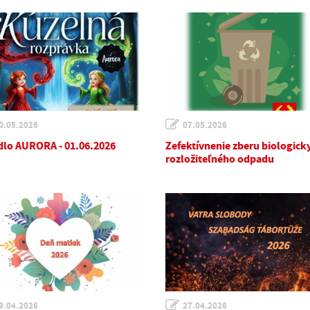
0.05.2026
07.05.2026
dlo AURORA - 01.06.2026
Zefektívnenie zberu biologick
rozložiteľného odpadu
9.04.2026
27.04.2026