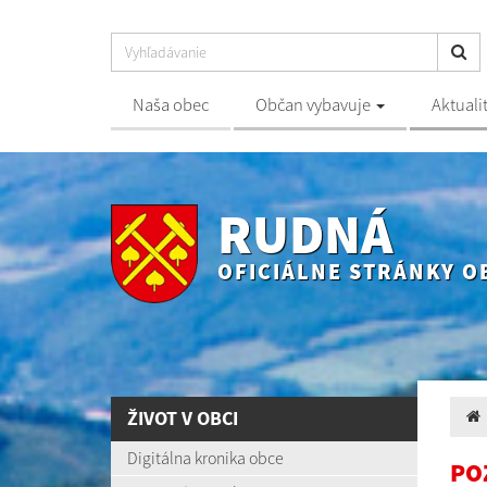
Naša obec
Občan vybavuje
Aktuali
RUDNÁ
OFICIÁLNE STRÁNKY O
ŽIVOT V OBCI
Digitálna kronika obce
PO