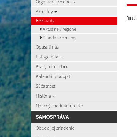
Organizácie v obci
Aktuality
10.
Aktuality
Aktuálne v regióne
Dlhodobé oznamy
Opustili nás
Fotogaléria
Krásy našej obce
Kalendár podujatí
Súčasnosť
História
Náučný chodník Turecká
SAMOSPRÁVA
Obec a jej zriadenie