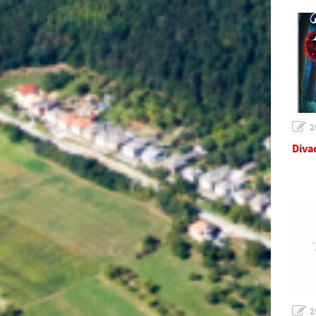
2
Diva
2