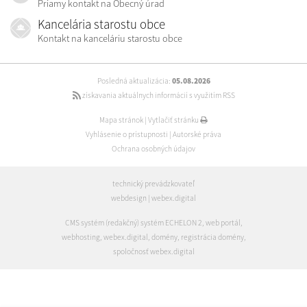
Priamy kontakt na Obecný úrad
Kancelária starostu obce
Kontakt na kanceláriu starostu obce
Posledná aktualizácia:
05.08.2026
získavania aktuálnych informácií s využitím RSS
Mapa stránok
|
Vytlačiť stránku
Vyhlásenie o prístupnosti
|
Autorské práva
Ochrana osobných údajov
technický prevádzkovateľ
webdesign
|
webex.digital
CMS systém (redakčný) systém ECHELON 2
,
web portál
,
webhosting
,
webex.digital
,
domény
,
registrácia domény
,
spoločnosť webex.digital