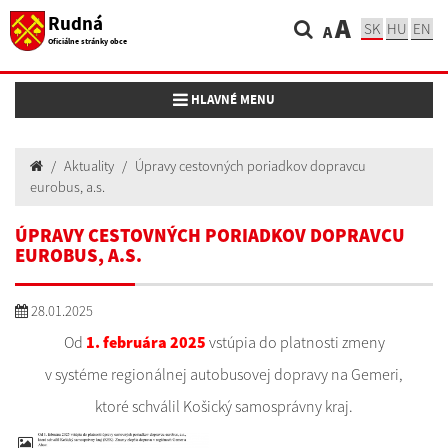
Rudná
A
SK
HU
EN
A
Oficiálne stránky obce
Toggle navigation
HLAVNÉ MENU
Aktuality
Úpravy cestovných poriadkov dopravcu
eurobus, a.s.
ÚPRAVY CESTOVNÝCH PORIADKOV DOPRAVCU
EUROBUS, A.S.
28.01.2025
Od
1. februára 2025
vstúpia do platnosti zmeny
v systéme regionálnej autobusovej dopravy na Gemeri,
ktoré schválil Košický samosprávny kraj.