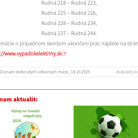
Rudná 218 – Rudná 223,
Rudná 225 – Rudná 226,
Rudná 228 – Rudná 234,
Rudná 237 – Rudná 244.
rmácie o prípadnom skoršom ukončení prác nájdete na strán
://www.vypadokelektriny.sk
.
Zoznam dotknutých odberných miest_ 14.10.2025
29.09.2025
| 0
nam aktualít: