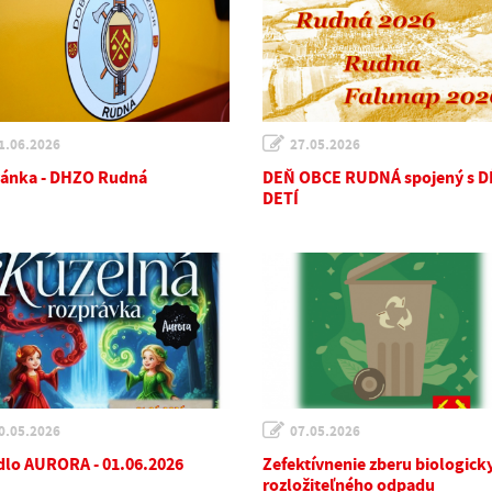
1.06.2026
27.05.2026
ánka - DHZO Rudná
DEŇ OBCE RUDNÁ spojený s 
DETÍ
0.05.2026
07.05.2026
dlo AURORA - 01.06.2026
Zefektívnenie zberu biologick
rozložiteľného odpadu