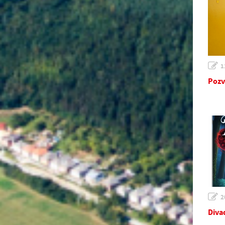
1
Pozv
2
Diva