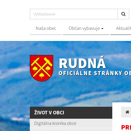
Naša obec
Občan vybavuje
Aktuali
RUDNÁ
OFICIÁLNE STRÁNKY O
ŽIVOT V OBCI
Digitálna kronika obce
PR