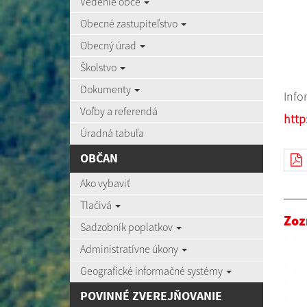
Vedenie obce
Obecné zastupiteľstvo
Obecný úrad
Školstvo
Dokumenty
Info
Voľby a referendá
http
Úradná tabuľa
OBČAN
Ako vybaviť
Tlačivá
Zoz
Sadzobník poplatkov
Administratívne úkony
Geografické informačné systémy
POVINNÉ ZVEREJŇOVANIE