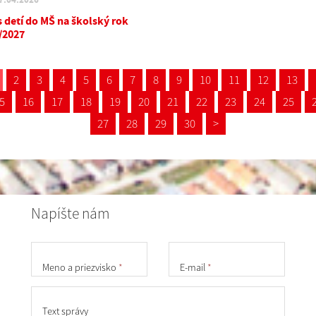
s detí do MŠ na školský rok
/2027
2
3
4
5
6
7
8
9
10
11
12
13
5
16
17
18
19
20
21
22
23
24
25
27
28
29
30
>
Napíšte nám
Meno a priezvisko
*
E-mail
*
Text správy