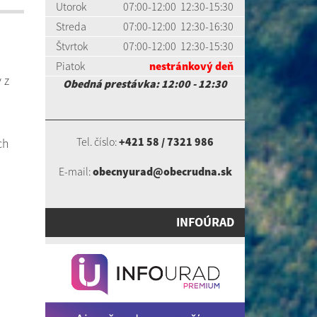
Utorok
07:00-12:00 12:30-15:30
Streda
07:00-12:00 12:30-16:30
Štvrtok
07:00-12:00 12:30-15:30
Piatok
nestránkový deň
 z
Obedná prestávka: 12:00 - 12:30
Tel. číslo:
+421 58 / 7321 986
ch
E-mail:
obecnyurad@obecrudna.sk
INFOÚRAD