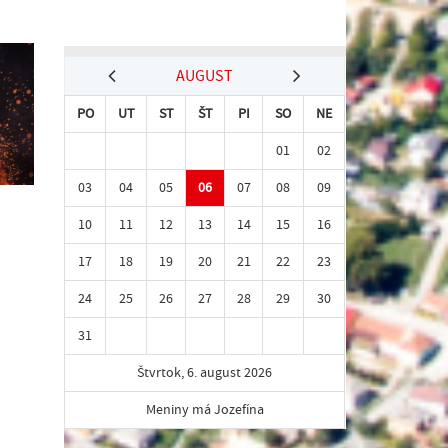
AUGUST
PO
UT
ST
ŠT
PI
SO
NE
01
02
03
04
05
06
07
08
09
10
11
12
13
14
15
16
17
18
19
20
21
22
23
24
25
26
27
28
29
30
31
Štvrtok, 6. august 2026
Meniny má Jozefína