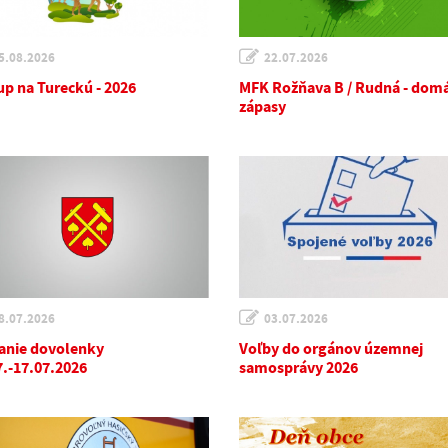
5.08.2026
22.07.2026
up na Tureckú - 2026
MFK Rožňava B / Rudná - dom
zápasy
8.07.2026
03.07.2026
anie dovolenky
Voľby do orgánov územnej
7.-17.07.2026
samosprávy 2026