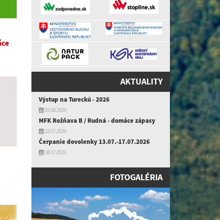
áce
AKTUALITY
Výstup na Tureckú - 2026
05.08.2026
MFK Rožňava B / Rudná - domáce zápasy
22.07.2026
Čerpanie dovolenky 13.07.-17.07.2026
08.07.2026
FOTOGALÉRIA