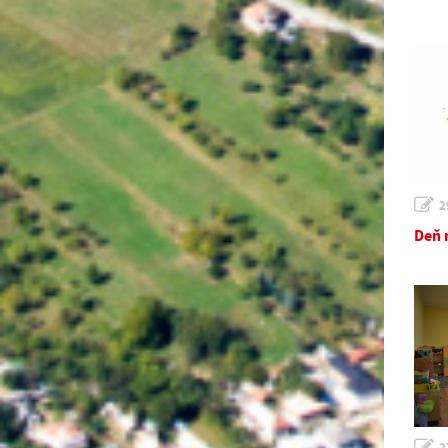
2
Deň 
2