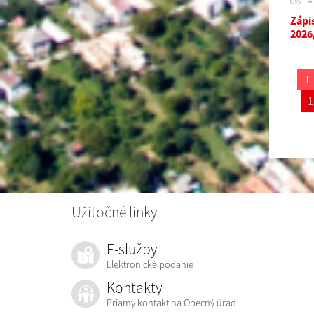
Zápi
2026
1
1
Užitočné linky
E-služby
Elektronické podanie
Kontakty
Priamy kontakt na Obecný úrad