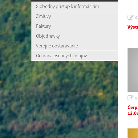
Slobodný prístup k informáciám
Zmluvy
0
Faktúry
Výst
Objednávky
Verejné obstarávanie
Ochrana osobných údajov
0
Čerp
13.0