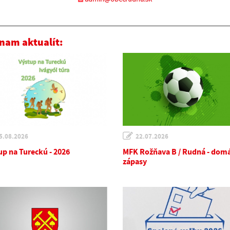
nam aktualít:
5.08.2026
22.07.2026
up na Tureckú - 2026
MFK Rožňava B / Rudná - dom
zápasy