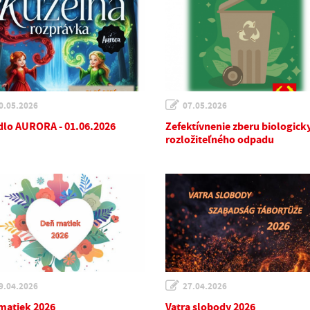
0.05.2026
07.05.2026
dlo AURORA - 01.06.2026
Zefektívnenie zberu biologick
rozložiteľného odpadu
9.04.2026
27.04.2026
matiek 2026
Vatra slobody 2026