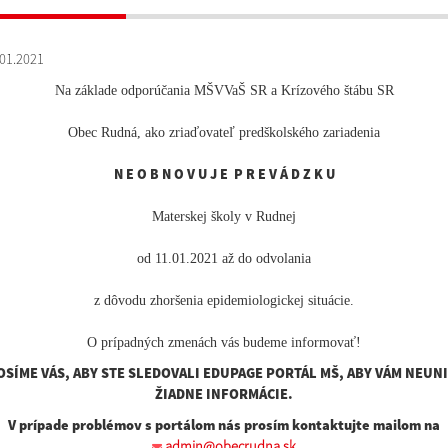
01.2021
Na základe odporúčania MŠVVaŠ SR a Krízového štábu SR
Obec Rudná, ako zriaďovateľ predškolského zariadenia
N E O B N O V U J E P R E V Á D Z K U
Materskej školy v Rudnej
od 11.01.2021 až do odvolania
z dôvodu zhoršenia epidemiologickej situácie.
O prípadných zmenách vás budeme informovať!
OSÍME VÁS, ABY STE SLEDOVALI EDUPAGE PORTÁL MŠ, ABY VÁM NEUNI
ŽIADNE INFORMÁCIE.
V prípade problémov s portálom nás prosím kontaktujte mailom na
admin@obecrudna.sk