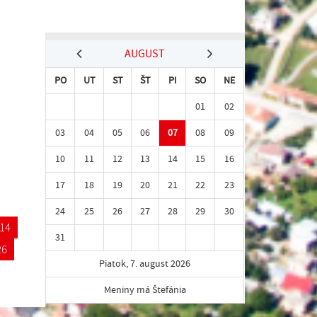
AUGUST
PO
UT
ST
ŠT
PI
SO
NE
01
02
03
04
05
06
07
08
09
10
11
12
13
14
15
16
17
18
19
20
21
22
23
24
25
26
27
28
29
30
14
31
26
Piatok, 7. august 2026
Meniny má Štefánia