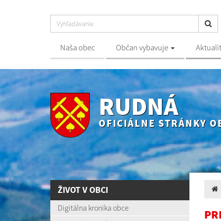
Naša obec
Občan vybavuje
Aktuali
RUDNÁ
OFICIÁLNE STRÁNKY O
ŽIVOT V OBCI
Digitálna kronika obce
PR