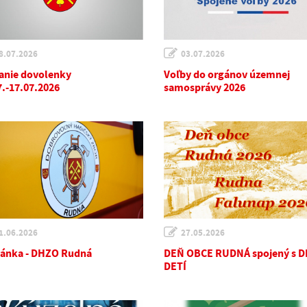
8.07.2026
03.07.2026
anie dovolenky
Voľby do orgánov územnej
7.-17.07.2026
samosprávy 2026
1.06.2026
27.05.2026
ánka - DHZO Rudná
DEŇ OBCE RUDNÁ spojený s 
DETÍ