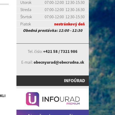
Utorok
07:00-12:00 12:30-15:30
Streda
07:00-12:00 12:30-16:30
Štvrtok
07:00-12:00 12:30-15:30
Piatok
nestránkový deň
Obedná prestávka: 12:00 - 12:30
Tel. číslo:
+421 58 / 7321 986
E-mail:
obecnyurad@obecrudna.sk
INFOÚRAD
KLI