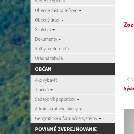
Vedenie obce
Obecné zastupiteľstvo
Obecný úrad
Zoz
Školstvo
Dokumenty
Voľby a referendá
Úradná tabuľa
OBČAN
Ako vybaviť
0
Výst
Tlačivá
Sadzobník poplatkov
Administratívne úkony
Geografické informačné systémy
POVINNÉ ZVEREJŇOVANIE