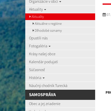
Organizácie v obci
Aktuality
07.
Aktuality
Aktuálne v regióne
Dlhodobé oznamy
Opustili nás
Fotogaléria
Krásy našej obce
Kalendár podujatí
Súčasnosť
História
Náučný chodník Turecká
PR
SAMOSPRÁVA
Obec a jej zriadenie