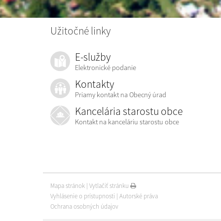
Užitočné linky
E-služby
Elektronické podanie
Kontakty
Priamy kontakt na Obecný úrad
Kancelária starostu obce
Kontakt na kanceláriu starostu obce
Mapa stránok
|
Vytlačiť stránku
Vyhlásenie o prístupnosti
|
Autorské práva
Ochrana osobných údajov