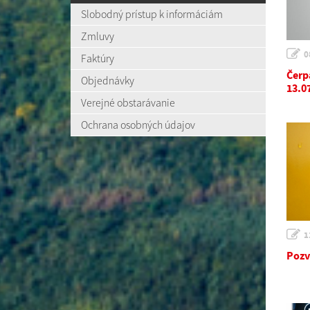
Slobodný prístup k informáciám
Zmluvy
0
Faktúry
Čerp
Objednávky
13.0
Verejné obstarávanie
Ochrana osobných údajov
1
Pozv