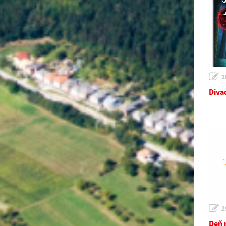
2
Diva
2
Deň 