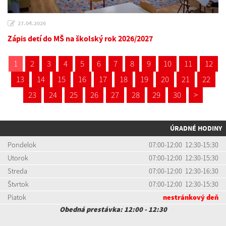
27.04.2026
Zápis detí do MŠ na školský rok 2026/2027
1
2
3
4
5
6
7
8
9
10
11
12
13
14
15
16
17
18
19
20
21
22
23
24
25
26
27
28
29
30
>
ÚRADNÉ HODINY
Pondelok
07:00-12:00 12:30-15:30
Utorok
07:00-12:00 12:30-15:30
Streda
07:00-12:00 12:30-16:30
Štvrtok
07:00-12:00 12:30-15:30
Piatok
nestránkový deň
Obedná prestávka: 12:00 - 12:30