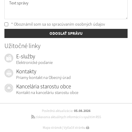
Text správy
* Oboznámil som sa so
spracúvaním osobných údajov
ODOSLAŤ SPRÁVU
Užitočné linky
E-služby
Elektronické podanie
Kontakty
Priamy kontakt na Obecný úrad
Kancelária starostu obce
Kontakt na kanceláriu starostu obce
Posledná aktualizácia:
05.08.2026
získavania aktuálnych informácií s využitím RSS
Mapa stránok
|
Vytlačiť stránku