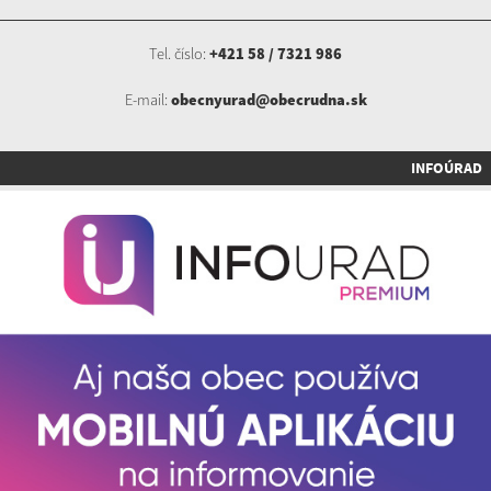
Tel. číslo:
+421 58 / 7321 986
E-mail:
obecnyurad@obecrudna.sk
INFOÚRAD