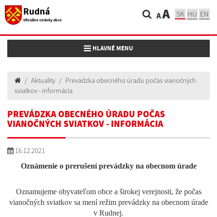
Rudná
A
SK
HU
EN
A
Oficiálne stránky obce
Toggle navigation
HLAVNÉ MENU
Aktuality
Prevádzka obecného úradu počas vianočných
sviatkov - informácia
PREVÁDZKA OBECNÉHO ÚRADU POČAS
VIANOČNÝCH SVIATKOV - INFORMÁCIA
16.12.2021
Oznámenie o prerušení prevádzky na obecnom úrade
Oznamujeme obyvateľom obce a širokej verejnosti, že počas
vianočných sviatkov sa mení režim prevádzky na obecnom úrade
v Rudnej.