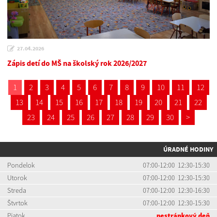
27.04.2026
Zápis detí do MŠ na školský rok 2026/2027
1
2
3
4
5
6
7
8
9
10
11
12
13
14
15
16
17
18
19
20
21
22
23
24
25
26
27
28
29
30
>
ÚRADNÉ HODINY
Pondelok
07:00-12:00 12:30-15:30
Utorok
07:00-12:00 12:30-15:30
Streda
07:00-12:00 12:30-16:30
Štvrtok
07:00-12:00 12:30-15:30
Piatok
nestránkový deň