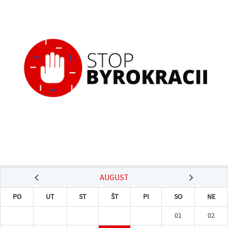
AUGUST
PO
UT
ST
ŠT
PI
SO
NE
01
02