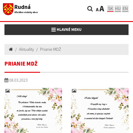
Rudná
A
SK
HU
EN
A
Oficiálne stránky obce
Toggle navigation
HLAVNÉ MENU
Aktuality
Prianie MDŽ
PRIANIE MDŽ
08.03.2023