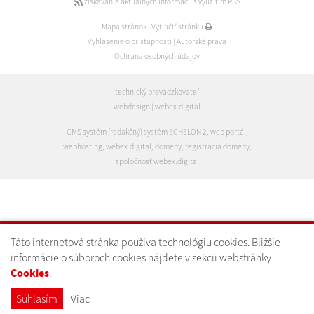
získavania aktuálnych informácií s využitím RSS
Mapa stránok
|
Vytlačiť stránku
Vyhlásenie o prístupnosti
|
Autorské práva
Ochrana osobných údajov
technický prevádzkovateľ
webdesign
|
webex.digital
CMS systém (redakčný) systém ECHELON 2
,
web portál
,
webhosting
,
webex.digital
,
domény
,
registrácia domény
,
spoločnosť webex.digital
Táto internetová stránka používa technológiu cookies. Bližšie
informácie o súboroch cookies nájdete v sekcii webstránky
Cookies
.
Súhlasím
Viac