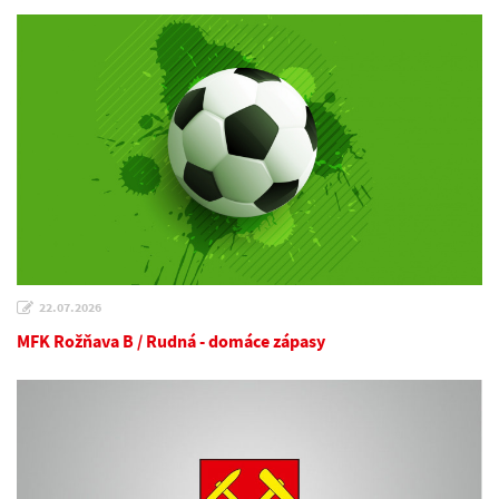
22.07.2026
MFK Rožňava B / Rudná - domáce zápasy