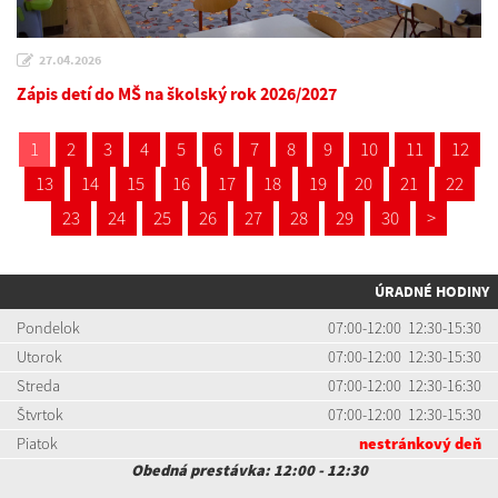
27.04.2026
Zápis detí do MŠ na školský rok 2026/2027
1
2
3
4
5
6
7
8
9
10
11
12
13
14
15
16
17
18
19
20
21
22
23
24
25
26
27
28
29
30
>
ÚRADNÉ HODINY
Pondelok
07:00-12:00 12:30-15:30
Utorok
07:00-12:00 12:30-15:30
Streda
07:00-12:00 12:30-16:30
Štvrtok
07:00-12:00 12:30-15:30
Piatok
nestránkový deň
Obedná prestávka: 12:00 - 12:30