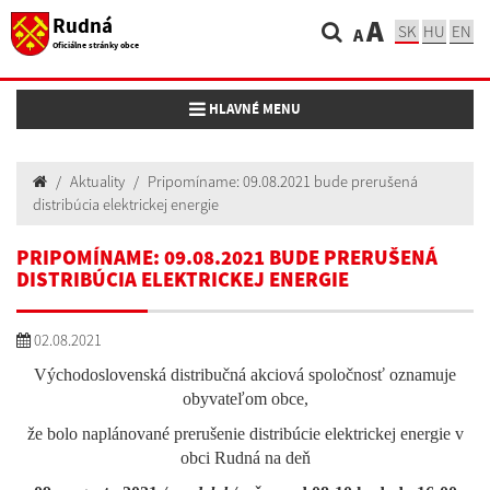
Rudná
A
SK
HU
EN
A
Oficiálne stránky obce
Toggle navigation
HLAVNÉ MENU
Aktuality
Pripomíname: 09.08.2021 bude prerušená
distribúcia elektrickej energie
PRIPOMÍNAME: 09.08.2021 BUDE PRERUŠENÁ
DISTRIBÚCIA ELEKTRICKEJ ENERGIE
02.08.2021
Východoslovenská distribučná akciová spoločnosť oznamuje
obyvateľom obce,
že bolo naplánované prerušenie distribúcie elektrickej energie v
obci Rudná na deň