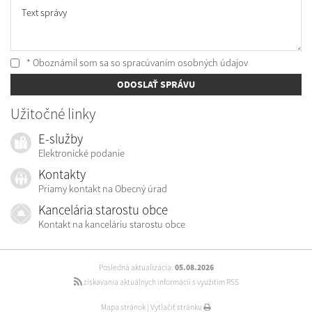
Text správy
* Oboznámil som sa so
spracúvaním osobných údajov
ODOSLAŤ SPRÁVU
Užitočné linky
E-služby
Elektronické podanie
Kontakty
Priamy kontakt na Obecný úrad
Kancelária starostu obce
Kontakt na kanceláriu starostu obce
Posledná aktualizácia:
05.08.2026
získavania aktuálnych informácií s využitím RSS
Mapa stránok
|
Vytlačiť stránku