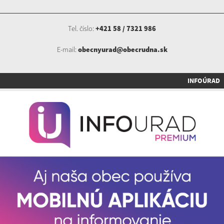
Tel. číslo:
+421 58 / 7321 986
E-mail:
obecnyurad@obecrudna.sk
INFOÚRAD