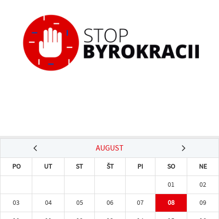
AUGUST
PO
UT
ST
ŠT
PI
SO
NE
01
02
03
04
05
06
07
08
09