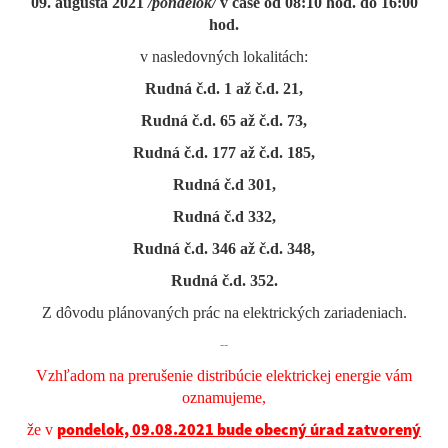
09. augusta 2021
/pondelok/
v čase od 08:10 hod. do 16:00
hod.
v nasledovných lokalitách:
Rudná č.d. 1 až č.d. 21,
Rudná č.d. 65 až č.d. 73,
Rudná č.d. 177 až č.d. 185,
Rudná č.d 301,
Rudná č.d 332,
Rudná č.d. 346 až č.d. 348,
Rudná č.d. 352.
Z dôvodu plánovaných prác na elektrických zariadeniach.
--
Vzhľadom na prerušenie distribúcie elektrickej energie vám
oznamujeme,
pondelok, 09.08.2021 bude obecný úrad
z
atvorený
že v