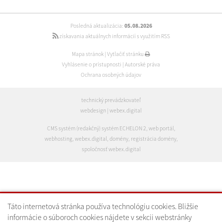
Posledná aktualizácia:
05.08.2026
získavania aktuálnych informácií s využitím RSS
Mapa stránok
|
Vytlačiť stránku
Vyhlásenie o prístupnosti
|
Autorské práva
Ochrana osobných údajov
technický prevádzkovateľ
webdesign
|
webex.digital
CMS systém (redakčný) systém ECHELON 2
,
web portál
,
webhosting
,
webex.digital
,
domény
,
registrácia domény
,
spoločnosť webex.digital
Táto internetová stránka používa technológiu cookies. Bližšie
informácie o súboroch cookies nájdete v sekcii webstránky