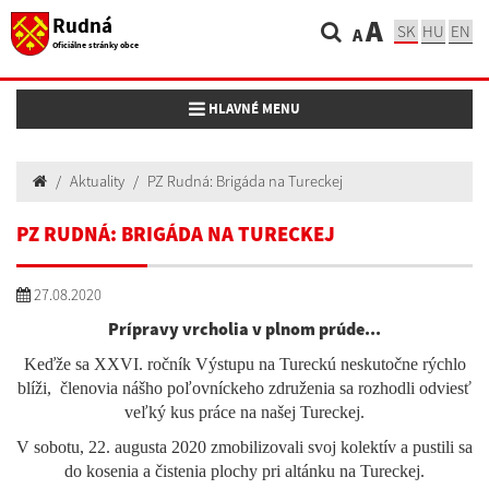
Rudná
A
SK
HU
EN
A
Oficiálne stránky obce
Toggle navigation
HLAVNÉ MENU
Aktuality
PZ Rudná: Brigáda na Tureckej
PZ RUDNÁ: BRIGÁDA NA TURECKEJ
27.08.2020
Prípravy vrcholia v plnom prúde...
Keďže sa XXVI. ročník Výstupu na Tureckú neskutočne rýchlo
blíži, členovia nášho poľovníckeho združenia sa rozhodli odviesť
veľký kus práce na našej Tureckej.
V sobotu, 22. augusta 2020 zmobilizovali svoj kolektív a pustili sa
do kosenia a čistenia plochy pri altánku na Tureckej.