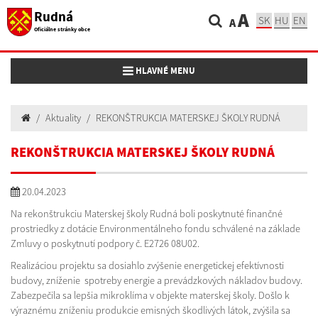
Rudná
A
SK
HU
EN
A
Oficiálne stránky obce
Toggle navigation
HLAVNÉ MENU
Aktuality
REKONŠTRUKCIA MATERSKEJ ŠKOLY RUDNÁ
REKONŠTRUKCIA MATERSKEJ ŠKOLY RUDNÁ
20.04.2023
Na rekonštrukciu Materskej školy Rudná boli poskytnuté finančné
prostriedky z dotácie Environmentálneho fondu schválené na základe
Zmluvy o poskytnutí podpory č. E2726 08U02.
Realizáciou projektu sa dosiahlo zvýšenie energetickej efektívnosti
budovy, zníženie spotreby energie a prevádzkových nákladov budovy.
Zabezpečila sa lepšia mikroklíma v objekte materskej školy. Došlo k
výraznému zníženiu produkcie emisných škodlivých látok, zvýšila sa