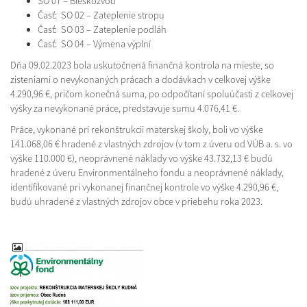
SO 07 – Bleskozvod
Časť: SO 02 – Zateplenie stropu
Časť: SO 03 – Zateplenie podláh
Časť: SO 04 – Výmena výplní
Dňa 09.02.2023 bola uskutočnená finančná kontrola na mieste, so
zisteniami o nevykonaných prácach a dodávkach v celkovej výške
4.290,96 €, pričom konečná suma, po odpočítaní spoluúčasti z celkovej
výšky za nevykonané práce, predstavuje sumu 4.076,41 €.
Práce, vykonané pri rekonštrukcii materskej školy, boli vo výške
141.068,06 € hradené z vlastných zdrojov (v tom z úveru od VÚB a. s. vo
výške 110.000 €), neoprávnené náklady vo výške 43.732,13 € budú
hradené z úveru Environmentálneho fondu a neoprávnené náklady,
identifikované pri vykonanej finančnej kontrole vo výške 4.290,96 €,
budú uhradené z vlastných zdrojov obce v priebehu roka 2023.