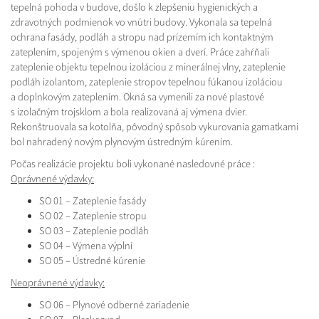
tepelná pohoda v budove, došlo k zlepšeniu hygienických a
zdravotných podmienok vo vnútri budovy. Vykonala sa tepelná
ochrana fasády, podláh a stropu nad prízemím ich kontaktným
zateplením, spojeným s výmenou okien a dverí. Práce zahŕňali
zateplenie objektu tepelnou izoláciou z minerálnej vlny, zateplenie
podláh izolantom, zateplenie stropov tepelnou fúkanou izoláciou
a doplnkovým zateplením. Okná sa vymenili za nové plastové
s izolačným trojsklom a bola realizovaná aj výmena dvier.
Rekonštruovala sa kotolňa, pôvodný spôsob vykurovania gamatkami
bol nahradený novým plynovým ústredným kúrením.
Počas realizácie projektu boli vykonané nasledovné práce :
Oprávnené výdavky:
SO 01 – Zateplenie fasády
SO 02 – Zateplenie stropu
SO 03 – Zateplenie podláh
SO 04 – Výmena výplní
SO 05 – Ústredné kúrenie
Neoprávnené výdavky:
SO 06 – Plynové odberné zariadenie