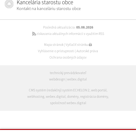
Kancelária starostu obce
Kontakt na kanceláriu starostu obce
Posledná aktualizácia:
05.08.2026
získavania aktuálnych informácií s využitím RSS
Mapa stránok
|
Vytlačiť stránku
Vyhlásenie o prístupnosti
|
Autorské práva
Ochrana osobných údajov
technický prevádzkovateľ
webdesign
|
webex.digital
CMS systém (redakčný) systém ECHELON 2
,
web portál
,
webhosting
,
webex.digital
,
domény
,
registrácia domény
,
spoločnosť webex.digital