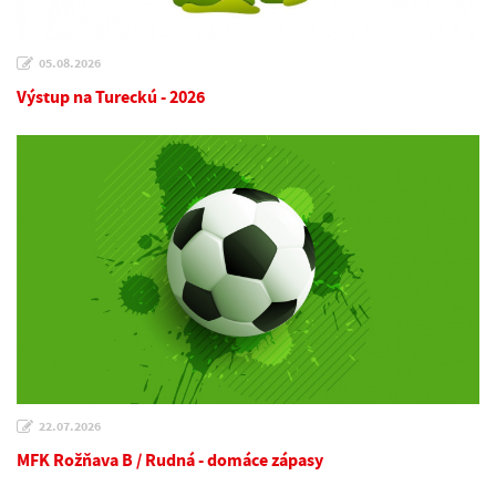
05.08.2026
Výstup na Tureckú - 2026
22.07.2026
MFK Rožňava B / Rudná - domáce zápasy