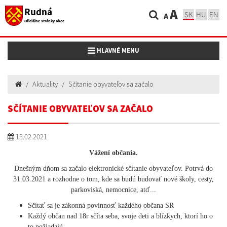
Rudná
A
SK
HU
EN
A
Oficiálne stránky obce
Toggle navigation
HLAVNÉ MENU
Aktuality
Sčítanie obyvateľov sa začalo
SČÍTANIE OBYVATEĽOV SA ZAČALO
15.02.2021
Vážení občania.
Dnešným dňom sa začalo elektronické sčítanie obyvateľov. Potrvá do
31.03.2021 a rozhodne o tom, kde sa budú budovať nové školy, cesty,
parkoviská, nemocnice, atď...
Sčítať sa je zákonná povinnosť každého občana SR
Každý občan nad 18r sčíta seba, svoje deti a blízkych, ktorí ho o
to požiadajú