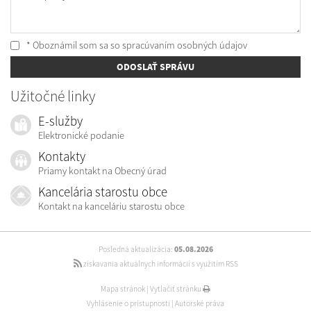
* Oboznámil som sa so
spracúvaním osobných údajov
ODOSLAŤ SPRÁVU
Užitočné linky
E-služby
Elektronické podanie
Kontakty
Priamy kontakt na Obecný úrad
Kancelária starostu obce
Kontakt na kanceláriu starostu obce
Posledná aktualizácia:
05.08.2026
získavania aktuálnych informácií s využitím RSS
Mapa stránok
|
Vytlačiť stránku
Vyhlásenie o prístupnosti
|
Autorské práva