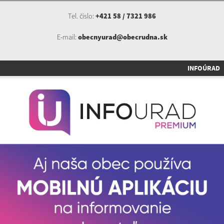
Tel. číslo:
+421 58 / 7321 986
E-mail:
obecnyurad@obecrudna.sk
INFOÚRAD