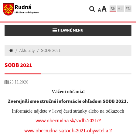
Rudná
A
SK
HU
EN
A
Oficiálne stránky obce
Toggle navigation
HLAVNÉ MENU
Aktuality
SODB 2021
SODB 2021
23.11.2020
Vážení občania!
Zverejnili sme stručné informácie ohľadom SODB 2021.
Informácie nájdete v ľavej časti stránky alebo na odkazoch
www.obecrudna.sk/sodb-2021
www.obecrudna.sk/sodb-2021-obyvatelia