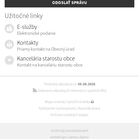
ODOSLAŤ SPRÁVU
Užitočné linky
E-služby
Elektronické podanie
Kontakty
Priamy kontakt na Obecný úrad
Kancelária starostu obce
Kontakt na kanceláriu starostu obce
Posledná aktualizácia:
05.08.2026
získavania aktuálnych informácií s využitím RSS
Mapa stránok
|
Vytlačiť stránku
Vyhlásenie o prístupnosti
|
Autorské práva
Ochrana osobných údajov
technický prevádzkovateľ
webdesign
|
webex.digital