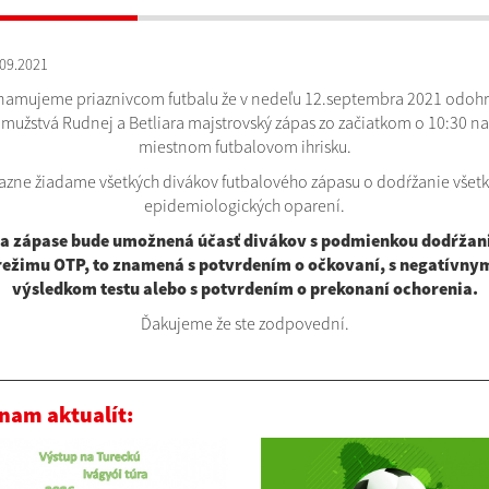
09.2021
namujeme priaznivcom futbalu že v nedeľu 12.septembra 2021 odohr
mužstvá Rudnej a Betliara majstrovský zápas zo začiatkom o 10:30 na
miestnom futbalovom ihrisku.
azne žiadame všetkých divákov futbalového zápasu o dodŕžanie všet
epidemiologických oparení.
a zápase bude umožnená účasť divákov s podmienkou dodŕžan
režimu OTP, to znamená s potvrdením o očkovaní, s negatívny
výsledkom testu alebo s potvrdením o prekonaní ochorenia.
Ďakujeme že ste zodpovední.
nam aktualít: