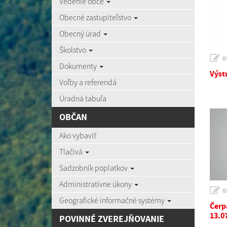
Vedenie obce
Obecné zastupiteľstvo
Obecný úrad
Školstvo
0
Dokumenty
Výst
Voľby a referendá
Úradná tabuľa
OBČAN
Ako vybaviť
Tlačivá
Sadzobník poplatkov
Administratívne úkony
0
Geografické informačné systémy
Čerp
13.0
POVINNÉ ZVEREJŇOVANIE