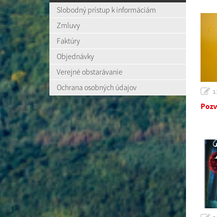
Slobodný prístup k informáciám
Zmluvy
Faktúry
Objednávky
Verejné obstarávanie
Ochrana osobných údajov
1
Pozv