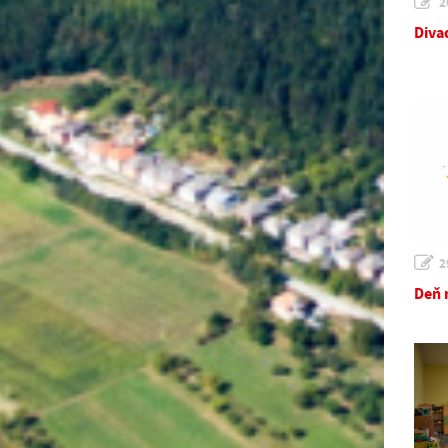
2
Diva
2
Deň 