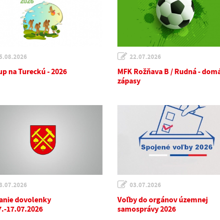
5.08.2026
22.07.2026
up na Tureckú - 2026
MFK Rožňava B / Rudná - dom
zápasy
8.07.2026
03.07.2026
anie dovolenky
Voľby do orgánov územnej
7.-17.07.2026
samosprávy 2026