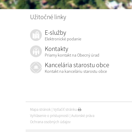
Užitočné linky
E-služby
Elektronické podanie
Kontakty
Priamy kontakt na Obecný úrad
Kancelária starostu obce
Kontakt na kanceláriu starostu obce
Mapa stránok
|
Vytlačiť stránku
Vyhlásenie o prístupnosti
|
Autorské práva
Ochrana osobných údajov