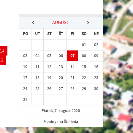
AUGUST
PO
UT
ST
ŠT
PI
SO
NE
01
02
14
03
04
05
06
07
08
09
26
10
11
12
13
14
15
16
17
18
19
20
21
22
23
24
25
26
27
28
29
30
31
Piatok, 7. august 2026
Meniny má Štefánia