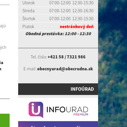
Utorok
07:00-12:00 12:30-15:30
Streda
07:00-12:00 12:30-16:30
Štvrtok
07:00-12:00 12:30-15:30
ajú
Piatok
nestránkový deň
Obedná prestávka: 12:00 - 12:30
kých
Tel. číslo:
+421 58 / 7321 986
ia
m
E-mail:
obecnyurad@obecrudna.sk
INFOÚRAD