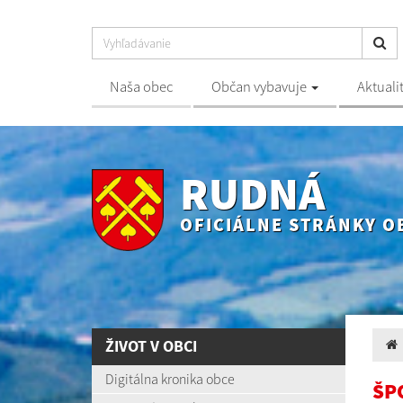
Naša obec
Občan vybavuje
Aktuali
RUDNÁ
OFICIÁLNE STRÁNKY O
ŽIVOT V OBCI
Digitálna kronika obce
ŠP