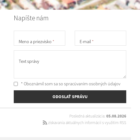
Napíšte nám
Meno a priezvisko
*
E-mail
*
Text správy
* Oboznámil som sa so
spracúvaním osobných údajov
ODOSLAŤ SPRÁVU
Posledná aktualizácia:
05.08.2026
získavania aktuálnych informácií s využitím RSS