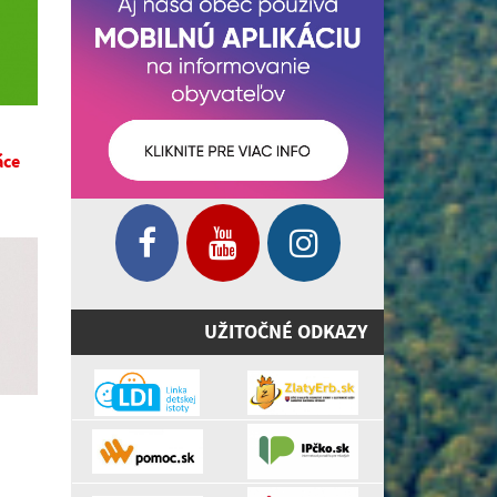
áce
UŽITOČNÉ ODKAZY