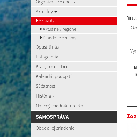
Organizácie v obci
Aktuality
10.
Aktuality
Oz
Aktuálne v regióne
Dlhodobé oznamy
Opustili nás
Výr
Fotogaléria
Krásy našej obce
N
Kalendár podujatí
Súčasnosť
História
Náučný chodník Turecká
Zoz
SAMOSPRÁVA
Obec a jej zriadenie