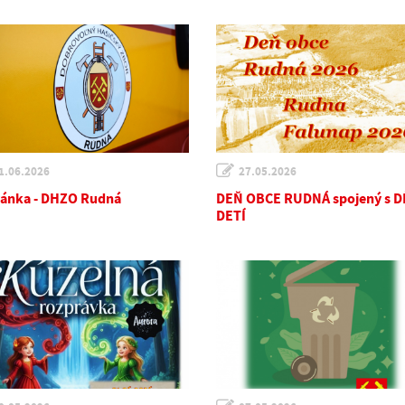
1.06.2026
27.05.2026
ánka - DHZO Rudná
DEŇ OBCE RUDNÁ spojený s 
DETÍ