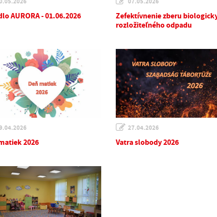
0.05.2026
07.05.2026
dlo AURORA - 01.06.2026
Zefektívnenie zberu biologick
rozložiteľného odpadu
9.04.2026
27.04.2026
matiek 2026
Vatra slobody 2026