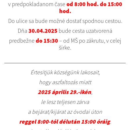
v predpokladanom čase
od 8:00 hod. do 15:00
hod.
Do ulice sa bude možné dostať spodnou cestou.
Dňa
30.04.2025
bude cesta uzatvorená
predbežne
do 15:30
– od MŠ po zákrutu, v celej
šírke.
Értesítjük községünk lakosait,
hogy aszfaltozás miatt
2025 április 29.-ikén
,
le lesz teljesen zárva
a bejárat/kijárat az óvodai úton
reggel
8:00-tól délután 15:00 óráig
.