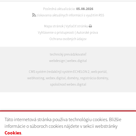
Posledná aktualizácia:
05.08.2026
získavania aktuálnych informácií s využitím RSS
Mapa stránok
|
Vytlačiť stránku
Vyhlásenie o prístupnosti
|
Autorské práva
Ochrana osobných údajov
technický prevádzkovateľ
webdesign
|
webex.digital
CMS systém (redakčný) systém ECHELON 2
,
web portál
,
webhosting
,
webex.digital
,
domény
,
registrácia domény
,
spoločnosť webex.digital
Táto internetová stránka používa technológiu cookies. Bližšie
informácie o súboroch cookies nájdete v sekcii webstránky
Cookies
.