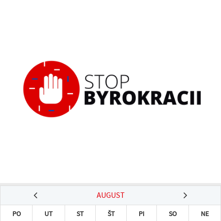
AUGUST
PO
UT
ST
ŠT
PI
SO
NE