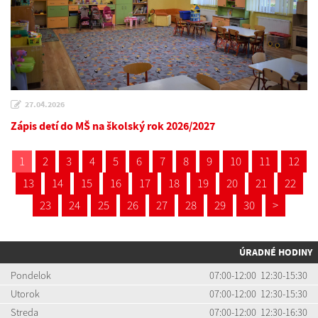
27.04.2026
Zápis detí do MŠ na školský rok 2026/2027
1
2
3
4
5
6
7
8
9
10
11
12
13
14
15
16
17
18
19
20
21
22
23
24
25
26
27
28
29
30
>
ÚRADNÉ HODINY
Pondelok
07:00-12:00 12:30-15:30
Utorok
07:00-12:00 12:30-15:30
Streda
07:00-12:00 12:30-16:30