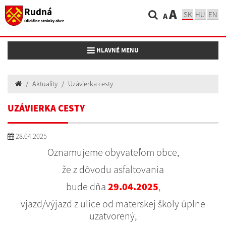
Rudná
A
SK
HU
EN
A
Oficiálne stránky obce
Toggle navigation
HLAVNÉ MENU
Aktuality
Uzávierka cesty
UZÁVIERKA CESTY
28.04.2025
Oznamujeme obyvateľom obce,
že z dôvodu asfaltovania
bude dňa
29.04.2025
,
vjazd/výjazd z ulice od materskej školy
úplne
uzatvorený,