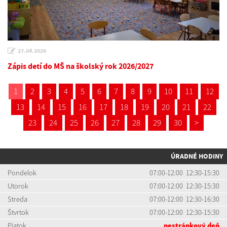
27.04.2026
Zápis detí do MŠ na školský rok 2026/2027
1
2
3
4
5
6
7
8
9
10
11
12
13
14
15
16
17
18
19
20
21
22
23
24
25
26
27
28
29
30
>
ÚRADNÉ HODINY
Pondelok
07:00-12:00 12:30-15:30
Utorok
07:00-12:00 12:30-15:30
Streda
07:00-12:00 12:30-16:30
Štvrtok
07:00-12:00 12:30-15:30
Piatok
nestránkový deň