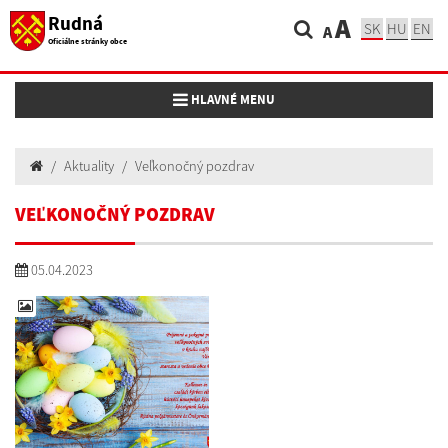
Rudná
A
SK
HU
EN
A
Oficiálne stránky obce
Toggle navigation
HLAVNÉ MENU
Aktuality
Veľkonočný pozdrav
VEĽKONOČNÝ POZDRAV
05.04.2023