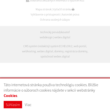
získavania aktuálnych informácií s využitím RSS
Mapa stránok
|
Vytlačiť stránku
Vyhlásenie o prístupnosti
|
Autorské práva
Ochrana osobných údajov
technický prevádzkovateľ
webdesign
|
webex.digital
CMS systém (redakčný) systém ECHELON 2
,
web portál
,
webhosting
,
webex.digital
,
domény
,
registrácia domény
,
spoločnosť webex.digital
Táto internetová stránka používa technológiu cookies. Bližšie
informácie o súboroch cookies nájdete v sekcii webstránky
Cookies
.
Súhlasím
Viac