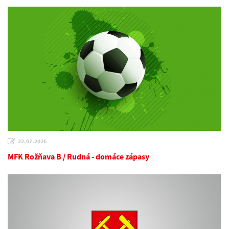
22.07.2026
MFK Rožňava B / Rudná - domáce zápasy