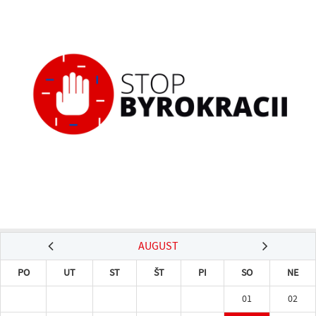
AUGUST
PO
UT
ST
ŠT
PI
SO
NE
01
02