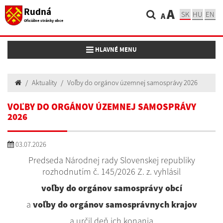
Rudná
A
SK
HU
EN
A
Oficiálne stránky obce
Toggle navigation
HLAVNÉ MENU
Aktuality
Voľby do orgánov územnej samosprávy 2026
VOĽBY DO ORGÁNOV ÚZEMNEJ SAMOSPRÁVY
2026
03.07.2026
Predseda Národnej rady Slovenskej republiky
rozhodnutím č. 145/2026 Z. z. vyhlásil
voľby do orgánov samosprávy obcí
a
voľby do orgánov samosprávnych krajov
a určil deň ich konania