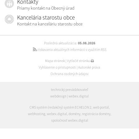
Kontakty
Priamy kontakt na Obecný úrad
Kancelária starostu obce
Kontakt na kanceláriu starostu obce
Posledná aktualizácia:
05.08.2026
získavania aktuálnych informácií s využitím RSS
Mapa stránok
|
Vytlačiť stránku
Vyhlásenie o prístupnosti
|
Autorské práva
Ochrana osobných údajov
technický prevádzkovateľ
webdesign
|
webex.digital
CMS systém (redakčný) systém ECHELON 2
,
web portál
,
webhosting
,
webex.digital
,
domény
,
registrácia domény
,
spoločnosť webex.digital