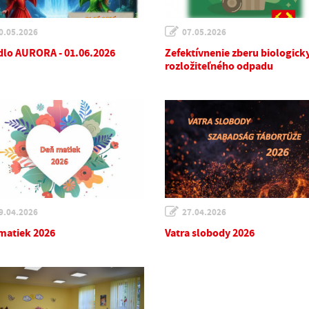
0.05.2026
07.05.2026
dlo AURORA - 01.06.2026
Zefektívnenie zberu biologick
rozložiteľného odpadu
9.04.2026
27.04.2026
matiek 2026
Vatra slobody 2026