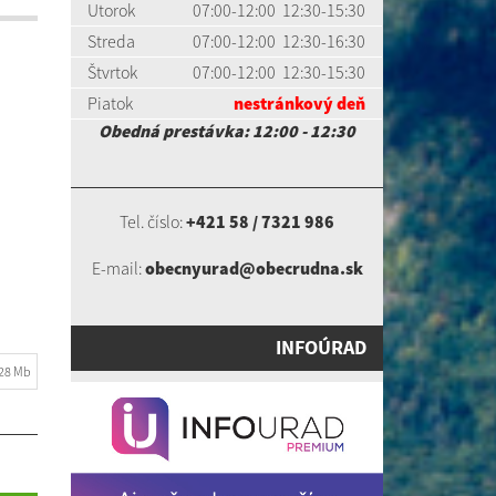
Utorok
07:00-12:00 12:30-15:30
Streda
07:00-12:00 12:30-16:30
Štvrtok
07:00-12:00 12:30-15:30
Piatok
nestránkový deň
Obedná prestávka: 12:00 - 12:30
Tel. číslo:
+421 58 / 7321 986
E-mail:
obecnyurad@obecrudna.sk
INFOÚRAD
.28 Mb