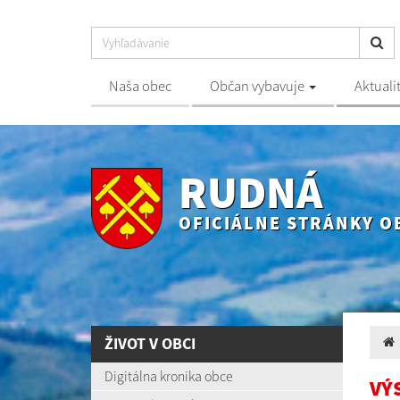
Naša obec
Občan vybavuje
Aktuali
RUDNÁ
OFICIÁLNE STRÁNKY O
ŽIVOT V OBCI
Digitálna kronika obce
VÝ