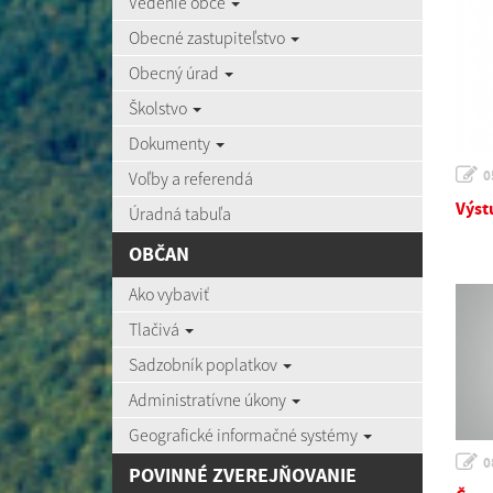
Vedenie obce
Obecné zastupiteľstvo
Obecný úrad
Školstvo
Dokumenty
0
Voľby a referendá
Výst
Úradná tabuľa
OBČAN
Ako vybaviť
Tlačivá
Sadzobník poplatkov
Administratívne úkony
Geografické informačné systémy
0
POVINNÉ ZVEREJŇOVANIE