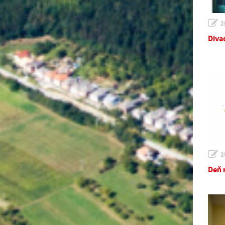
2
Diva
2
Deň 