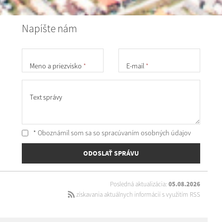
Napíšte nám
Meno a priezvisko
*
E-mail
*
Text správy
* Oboznámil som sa so
spracúvaním osobných údajov
ODOSLAŤ SPRÁVU
Posledná aktualizácia:
05.08.2026
získavania aktuálnych informácií s využitím RSS