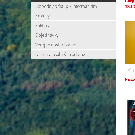
Čerp
Slobodný prístup k informáciám
13.0
Zmluvy
Faktúry
Objednávky
Verejné obstarávanie
Ochrana osobných údajov
1
Pozv