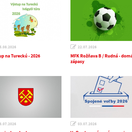
5.08.2026
22.07.2026
up na Tureckú - 2026
MFK Rožňava B / Rudná - dom
zápasy
8.07.2026
03.07.2026