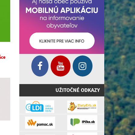
áce
UŽITOČNÉ ODKAZY