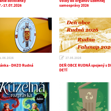
anie dovolenky
Voľby do orgánov územnej
7.-17.07.2026
samosprávy 2026
1.06.2026
27.05.2026
ánka - DHZO Rudná
DEŇ OBCE RUDNÁ spojený s 
DETÍ