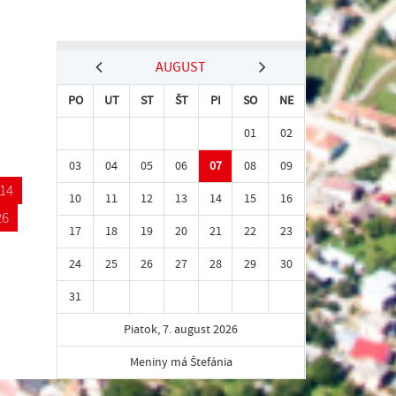
AUGUST
PO
UT
ST
ŠT
PI
SO
NE
01
02
03
04
05
06
07
08
09
14
10
11
12
13
14
15
16
26
17
18
19
20
21
22
23
24
25
26
27
28
29
30
31
Piatok, 7. august 2026
Meniny má Štefánia