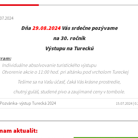
07.2024
Dňa
29.08.2024
Vás srdečne pozývame
na 30. ročník
Výstupu na Tureckú
gram:
Individuálne absolvovanie turistického výstupu
Otvorenie akcie o 11:00 hod. pri altánku pod vrcholom Tureckej
Tešíme sa na Vašu účasť, čaká Vás krásne prostredie,
chutný guláš, studené pivo a zaujímané ceny v tombole.
Pozvánka- výstup Turecká 2024
15.07.2024
| 0
nam aktualít: