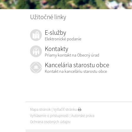
Užitočné linky
E-služby
Elektronické podanie
Kontakty
Priamy kontakt na Obecný úrad
Kancelária starostu obce
Kontakt na kanceláriu starostu obce
Mapa stránok
|
Vytlačiť stránku
Vyhlásenie o prístupnosti
|
Autorské práva
Ochrana osobných údajov