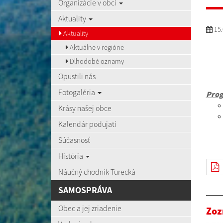
Organizácie v obci
Aktuality
15.
Aktuality
Aktuálne v regióne
Dlhodobé oznamy
Opustili nás
Fotogaléria
Pro
Krásy našej obce
Kalendár podujatí
Súčasnosť
História
Náučný chodník Turecká
SAMOSPRÁVA
Obec a jej zriadenie
Zoz