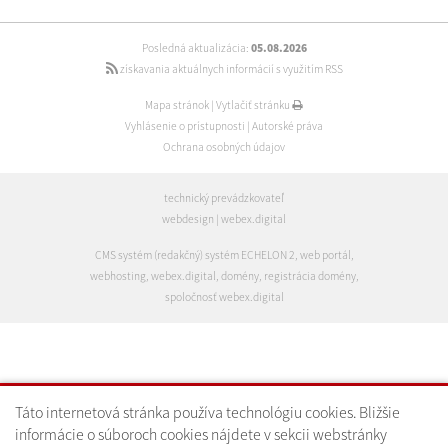
Posledná aktualizácia:
05.08.2026
získavania aktuálnych informácií s využitím RSS
Mapa stránok
|
Vytlačiť stránku
Vyhlásenie o prístupnosti
|
Autorské práva
Ochrana osobných údajov
technický prevádzkovateľ
webdesign
|
webex.digital
CMS systém (redakčný) systém ECHELON 2
,
web portál
,
webhosting
,
webex.digital
,
domény
,
registrácia domény
,
spoločnosť webex.digital
Táto internetová stránka používa technológiu cookies. Bližšie
informácie o súboroch cookies nájdete v sekcii webstránky