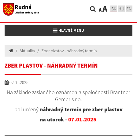
Rudná
A
SK
HU
EN
A
Oficiálne stránky obce
Toggle navigation
HLAVNÉ MENU
Aktuality
Zber plastov - náhradný termín
ZBER PLASTOV - NÁHRADNÝ TERMÍN
02.01.2025
Na základe zaslaného oznámenia spoločnosti Brantner
Gemer s.r.o.
bol určený
náhradný termín pre zber plastov
na utorok -
07.01.2025
.