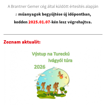
A Brantner Gemer cég által küldött értesítés alapján
a
műanyagok begyűjtése
új időpontban,
kedden
2025.01.07
-kén lesz végrehajtva.
Zoznam aktualít: